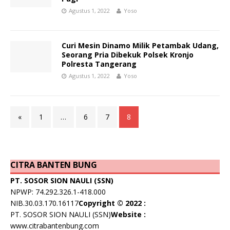
Agustus 1, 2022
Yoso
Curi Mesin Dinamo Milik Petambak Udang,
Seorang Pria Dibekuk Polsek Kronjo
Polresta Tangerang
Agustus 1, 2022
Yoso
«
1
…
6
7
8
CITRA BANTEN BUNG
PT. SOSOR SION NAULI (SSN)
NPWP: 74.292.326.1-418.000
NIB.30.03.170.16117
Copyright © 2022 :
PT. SOSOR SION NAULI (SSN)
Website :
www.citrabantenbung.com