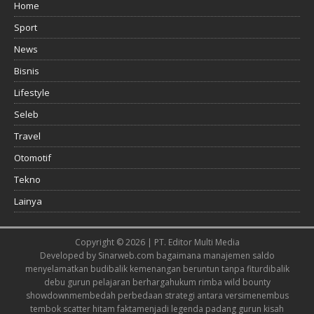
Home
Sport
News
Bisnis
Lifestyle
Seleb
Travel
Otomotif
Tekno
Lainya
Copyright © 2026 | PT. Editor Multi Media
Developed by
Sinarweb.com
bagaimana manajemen saldo
menyelamatkan budi
balik kemenangan beruntun tanpa fitur
dibalik
debu gurun pelajaran berharga
hukum rimba wild bounty
showdown
membedah perbedaan strategi antara versi
menembus
tembok scatter hitam fakta
menjadi legenda padang gurun kisah