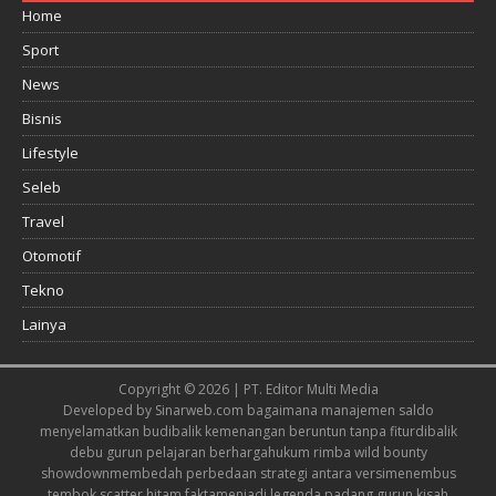
Home
Sport
News
Bisnis
Lifestyle
Seleb
Travel
Otomotif
Tekno
Lainya
Copyright © 2026 | PT. Editor Multi Media
Developed by
Sinarweb.com
bagaimana manajemen saldo
menyelamatkan budi
balik kemenangan beruntun tanpa fitur
dibalik
debu gurun pelajaran berharga
hukum rimba wild bounty
showdown
membedah perbedaan strategi antara versi
menembus
tembok scatter hitam fakta
menjadi legenda padang gurun kisah