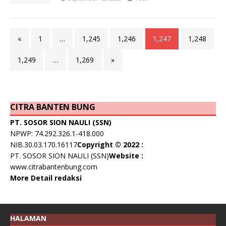
«
1
…
1,245
1,246
1,247
1,248
1,249
…
1,269
»
CITRA BANTEN BUNG
PT. SOSOR SION NAULI (SSN)
NPWP: 74.292.326.1-418.000
NIB.30.03.170.16117
Copyright © 2022 :
PT. SOSOR SION NAULI (SSN)
Website :
www.citrabantenbung.com
More Detail redaksi
HALAMAN