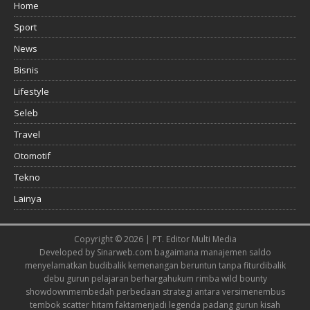
Home
Sport
News
Bisnis
Lifestyle
Seleb
Travel
Otomotif
Tekno
Lainya
Copyright © 2026 | PT. Editor Multi Media
Developed by
Sinarweb.com
bagaimana manajemen saldo
menyelamatkan budi
balik kemenangan beruntun tanpa fitur
dibalik
debu gurun pelajaran berharga
hukum rimba wild bounty
showdown
membedah perbedaan strategi antara versi
menembus
tembok scatter hitam fakta
menjadi legenda padang gurun kisah