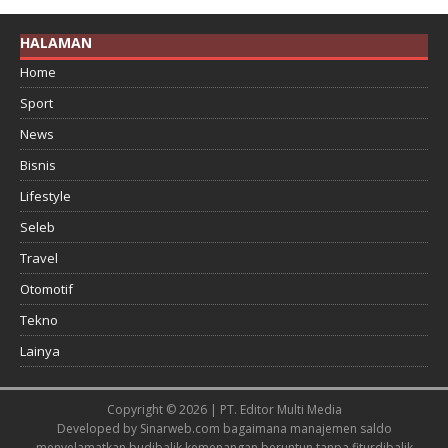
HALAMAN
Home
Sport
News
Bisnis
Lifestyle
Seleb
Travel
Otomotif
Tekno
Lainya
Copyright © 2026 | PT. Editor Multi Media
Developed by
Sinarweb.com
bagaimana manajemen saldo
menyelamatkan budi
balik kemenangan beruntun tanpa fitur
dibalik