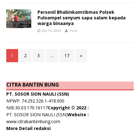
Personil Bhabinkamtibmas Polsek
Puloampel senyum sapa salam kepada
warga binaanya
Juli 15, 2026
Yoso
1
2
3
…
17
»
CITRA BANTEN BUNG
PT. SOSOR SION NAULI (SSN)
NPWP: 74.292.326.1-418.000
NIB.30.03.170.16117
Copyright © 2022 :
PT. SOSOR SION NAULI (SSN)
Website :
www.citrabantenbung.com
More Detail redaksi