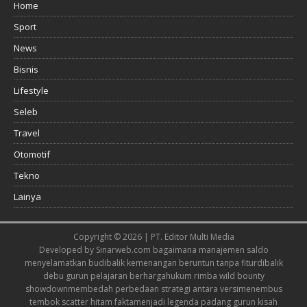
Home
Sport
News
Bisnis
Lifestyle
Seleb
Travel
Otomotif
Tekno
Lainya
Copyright © 2026 | PT. Editor Multi Media
Developed by
Sinarweb.com
bagaimana manajemen saldo
menyelamatkan budi
balik kemenangan beruntun tanpa fitur
dibalik
debu gurun pelajaran berharga
hukum rimba wild bounty
showdown
membedah perbedaan strategi antara versi
menembus
tembok scatter hitam fakta
menjadi legenda padang gurun kisah