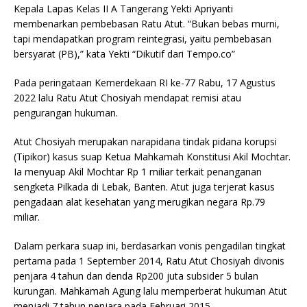
Kepala Lapas Kelas II A Tangerang Yekti Apriyanti
membenarkan pembebasan Ratu Atut. “Bukan bebas murni,
tapi mendapatkan program reintegrasi, yaitu pembebasan
bersyarat (PB),” kata Yekti “Dikutif dari Tempo.co”
Pada peringataan Kemerdekaan RI ke-77 Rabu, 17 Agustus
2022 lalu Ratu Atut Chosiyah mendapat remisi atau
pengurangan hukuman.
Atut Chosiyah merupakan narapidana tindak pidana korupsi
(Tipikor) kasus suap Ketua Mahkamah Konstitusi Akil Mochtar.
Ia menyuap Akil Mochtar Rp 1 miliar terkait penanganan
sengketa Pilkada di Lebak, Banten. Atut juga terjerat kasus
pengadaan alat kesehatan yang merugikan negara Rp.79
miliar.
Dalam perkara suap ini, berdasarkan vonis pengadilan tingkat
pertama pada 1 September 2014, Ratu Atut Chosiyah divonis
penjara 4 tahun dan denda Rp200 juta subsider 5 bulan
kurungan. Mahkamah Agung lalu memperberat hukuman Atut
menjadi 7 tahun penjara pada Februari 2015.