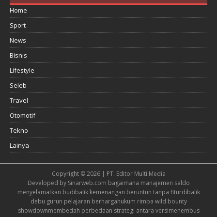
Home
Sport
News
Bisnis
Lifestyle
Seleb
Travel
Otomotif
Tekno
Lainya
Copyright © 2026 | PT. Editor Multi Media
Developed by
Sinarweb.com
bagaimana manajemen saldo
menyelamatkan budi
balik kemenangan beruntun tanpa fitur
dibalik
debu gurun pelajaran berharga
hukum rimba wild bounty
showdown
membedah perbedaan strategi antara versi
menembus