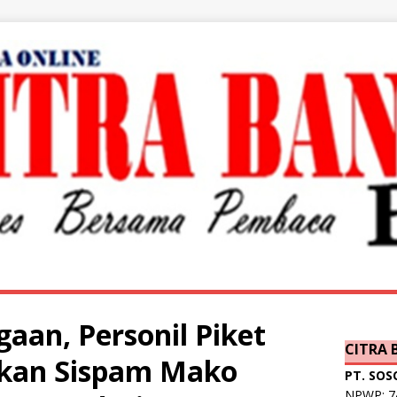
gaan, Personil Piket
CITRA
akan Sispam Mako
PT. SOS
NPWP: 74