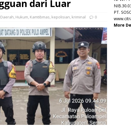
gguan dari Luar
NIB.30.0
PT. SOS
,
Daerah
,
Hukum
,
Kamtibmas
,
kepolisian
,
kriminal
0
www.cit
More De