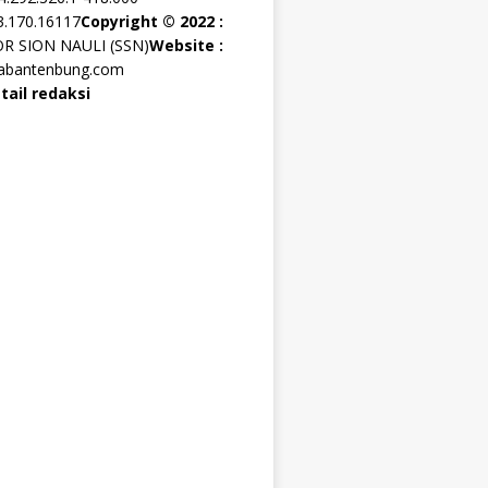
3.170.16117
Copyright © 2022 :
OR SION NAULI (SSN)
Website :
rabantenbung.com
tail redaksi