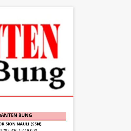
 BANTEN BUNG
OR SION NAULI (SSN)
.292.326.1-418.000