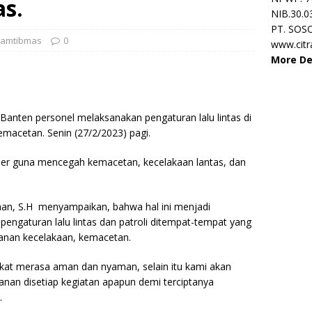
as.
NIB.30.0
PT. SOS
amtibmas
0
www.cit
More De
 Banten personel melaksanakan pengaturan lalu lintas di
emacetan. Senin (27/2/2023) pagi.
ioner guna mencegah kemacetan, kecelakaan lantas, dan
an, S.H menyampaikan, bahwa hal ini menjadi
engaturan lalu lintas dan patroli ditempat-tempat yang
anan kecelakaan, kemacetan.
akat merasa aman dan nyaman, selain itu kami akan
anan disetiap kegiatan apapun demi terciptanya
.