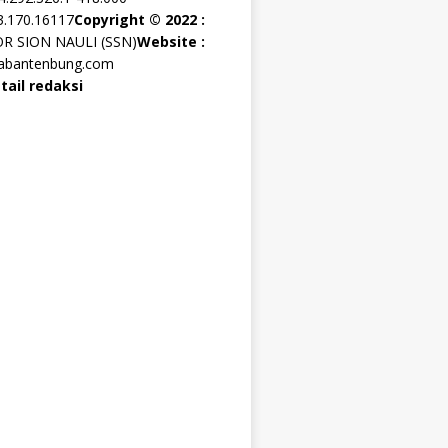
3.170.16117
Copyright © 2022 :
OR SION NAULI (SSN)
Website :
rabantenbung.com
tail redaksi