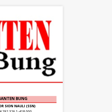
 BANTEN BUNG
OR SION NAULI (SSN)
.292.326.1-418.000