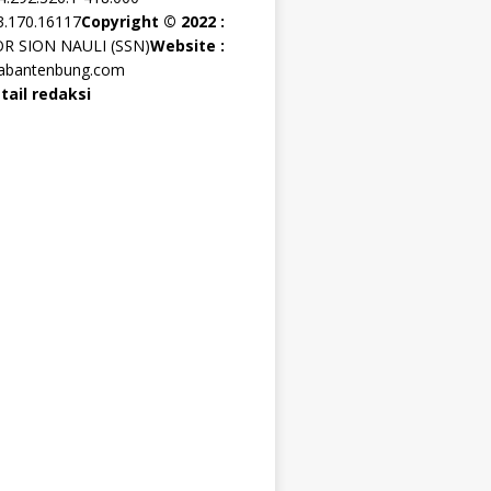
3.170.16117
Copyright © 2022 :
OR SION NAULI (SSN)
Website :
rabantenbung.com
tail redaksi