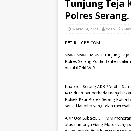
Tunjung Teja 
Polres Serang.
Maret 14, 2023
Yoso
Ne
PETIR – CBB.COM.
Siswa Siswi SMKN 1 Tunjung Teja 
Polres Serang Polda Banten dalam
pukul 07.40 WIB.
Kapolres Serang AKBP Yudha Satria.
MM ditempat berbeda menjelaska
Polsek Petir Polres Serang Pold
serta Narkoba yang telah meresah
AKP Uka Subakti. SH. MM meneran
atas namanya Geng Motor yang pe
dalam beraktifitas bagi siang mau