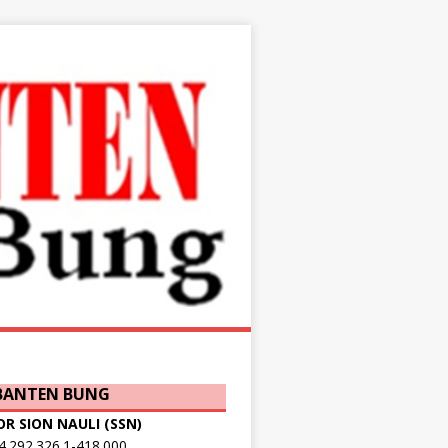
 BANTEN BUNG
OR SION NAULI (SSN)
.292.326.1-418.000