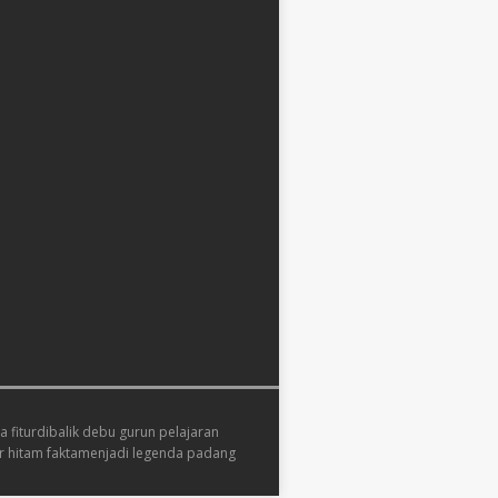
 fitur
dibalik debu gurun pelajaran
 hitam fakta
menjadi legenda padang