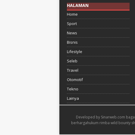
HALAMAN
Home
Sport
News
Bisnis
Lifestyle
Seleb
Travel
Otomotif
Tekno
Lainya
Developed by
Sinarweb.com
baga
berharga
hukum rimba wild bounty 