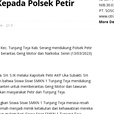
Kepada Polsek Petir
NIB.30.0
PT. SOS
www.cit
More De
ws
0
Kec. Tunjung Teja Kab. Serang mendukung Polsek Petir
 berantas Geng Motor dan Narkoba. Senin (13/03/2023)
 SH. S.IK melalui Kapolsek Petir AKP Uka Subakti. SH.
n bahwa Siswa Siswi SMKN 1 Tunjung Teja mendukung
a Banten untuk memberantas Geng Motor dan tawuran
kan masyarakat Petir dan Tunjung Teja.
gkan Siswa Siswi SMKN 1 Tunjung Teja merasa resah
rnah menjadi mimik ketakutan dan kehawatiran mereka
pun malam hari. Siswa Siswi SMKN 1 Tunjung Teja