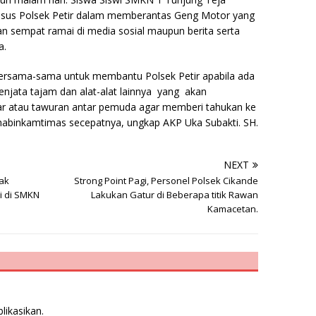
usus Polsek Petir dalam memberantas Geng Motor yang
 sempat ramai di media sosial maupun berita serta
a.
bersama-sama untuk membantu Polsek Petir apabila ada
njata tajam dan alat-alat lainnya yang akan
jar atau tawuran antar pemuda agar memberi tahukan ke
Bhabinkamtimas secepatnya, ungkap AKP Uka Subakti. SH.
NEXT
dak
Strong Point Pagi, Personel Polsek Cikande
i di SMKN
Lakukan Gatur di Beberapa titik Rawan
Kamacetan.
likasikan.