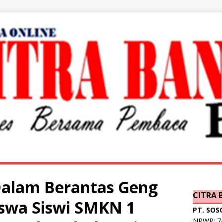
Dalam Berantas Geng
CITRA
swa Siswi SMKN 1
PT. SOS
NPWP: 74