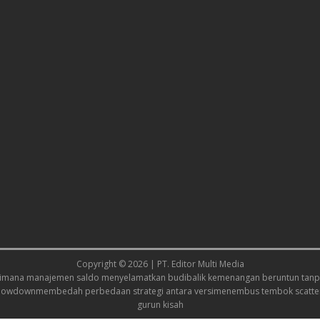
Copyright © 2026 | PT. Editor Multi Media
imana manajemen saldo menyelamatkan budi
balik kemenangan beruntun tanpa
showdown
membedah perbedaan strategi antara versi
menembus tembok scatter
gurun kisah