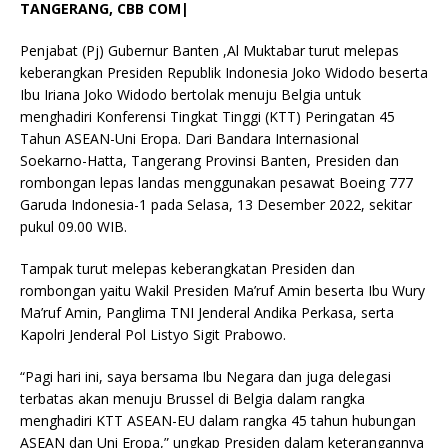
T
ANGERANG, CBB COM|
Penjabat (Pj) Gubernur Banten ,Al Muktabar turut melepas
keberangkan Presiden Republik Indonesia Joko Widodo beserta
Ibu Iriana Joko Widodo bertolak menuju Belgia untuk
menghadiri Konferensi Tingkat Tinggi (KTT) Peringatan 45
Tahun ASEAN-Uni Eropa. Dari Bandara Internasional
Soekarno-Hatta, Tangerang Provinsi Banten, Presiden dan
rombongan lepas landas menggunakan pesawat Boeing 777
Garuda Indonesia-1 pada Selasa, 13 Desember 2022, sekitar
pukul 09.00 WIB.
Tampak turut melepas keberangkatan Presiden dan
rombongan yaitu Wakil Presiden Ma’ruf Amin beserta Ibu Wury
Ma’ruf Amin, Panglima TNI Jenderal Andika Perkasa, serta
Kapolri Jenderal Pol Listyo Sigit Prabowo.
“Pagi hari ini, saya bersama Ibu Negara dan juga delegasi
terbatas akan menuju Brussel di Belgia dalam rangka
menghadiri KTT ASEAN-EU dalam rangka 45 tahun hubungan
ASEAN dan Uni Eropa,” ungkap Presiden dalam keterangannya