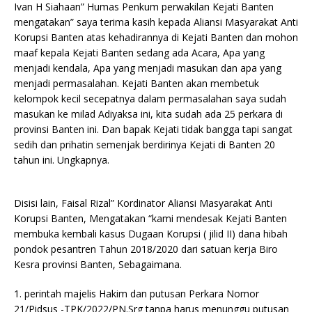
Ivan H Siahaan” Humas Penkum perwakilan Kejati Banten
mengatakan” saya terima kasih kepada Aliansi Masyarakat Anti
Korupsi Banten atas kehadirannya di Kejati Banten dan mohon
maaf kepala Kejati Banten sedang ada Acara, Apa yang
menjadi kendala, Apa yang menjadi masukan dan apa yang
menjadi permasalahan. Kejati Banten akan membetuk
kelompok kecil secepatnya dalam permasalahan saya sudah
masukan ke milad Adiyaksa ini, kita sudah ada 25 perkara di
provinsi Banten ini. Dan bapak Kejati tidak bangga tapi sangat
sedih dan prihatin semenjak berdirinya Kejati di Banten 20
tahun ini. Ungkapnya.
Disisi lain, Faisal Rizal” Kordinator Aliansi Masyarakat Anti
Korupsi Banten, Mengatakan “kami mendesak Kejati Banten
membuka kembali kasus Dugaan Korupsi ( jilid II) dana hibah
pondok pesantren Tahun 2018/2020 dari satuan kerja Biro
Kesra provinsi Banten, Sebagaimana.
1. perintah majelis Hakim dan putusan Perkara Nomor
21/Pidsus -TPK/2022/PN.Srg tanpa harus menunggu putusan