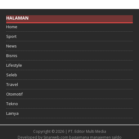
HALAMAN
Home
Sport
News
Bisnis
Lifestyle
Seleb
Travel
Otomotif
Tekno
Lainya
Copyright © 2026 | PT. Editor Multi Media
Developed by
Sinarweb.com
bagaimana manajemen saldo