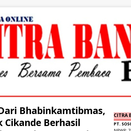
 Dari Bhabinkamtibmas,
CITRA
k Cikande Berhasil
PT. SOS
NPWP: 74