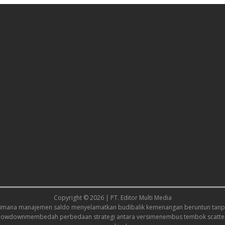
Copyright © 2026 | PT. Editor Multi Media
imana manajemen saldo menyelamatkan budi
balik kemenangan beruntun tanpa
showdown
membedah perbedaan strategi antara versi
menembus tembok scatter