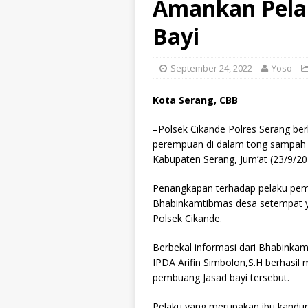
Amankan Pela
Bayi
September 24, 2022
Yoso
Kota Serang, CBB
–Polsek Cikande Polres Serang be
perempuan di dalam tong sampah
Kabupaten Serang, Jum’at (23/9/20
Penangkapan terhadap pelaku pemb
Bhabinkamtibmas desa setempat ya
Polsek Cikande.
Berbekal informasi dari Bhabinkam
IPDA Arifin Simbolon,S.H berhasi
pembuang Jasad bayi tersebut.
Pelaku yang merupakan ibu kandung 