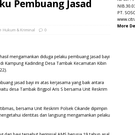
ku Pembuang Jasad
NIB.30.0
PT. SOS
www.cit
More De
Hukum & Kriminal
0
rhasil mengamankan diduga pelaku pembuang Jasad bayi
 di Kampung Kadinding Desa Tambak Kecamatan Kibin
22).
uang jasad bayi ini atas kerjasama yang baik antara
itu desa Tambak Brigpol Aris S bersama Unit Reskrim
tibmas, bersama Unit Reskrim Polsek Cikande dipimpin
l mengetahui identitas dan langsung mengamankan pelaku
dari bayi tersebut berinisial AMS berusia 19 tahun asal