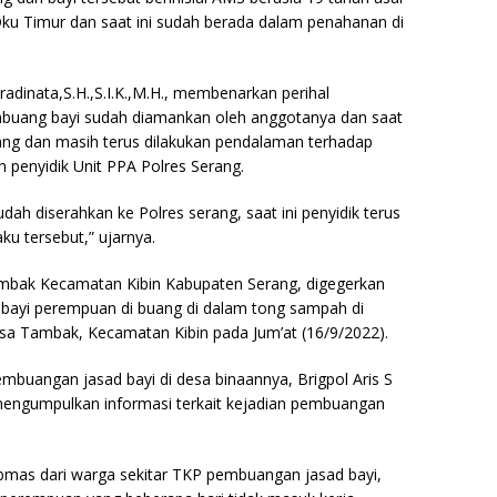
 Timur dan saat ini sudah berada dalam penahanan di
adinata,S.H.,S.I.K.,M.H., membenarkan perihal
mbuang bayi sudah diamankan oleh anggotanya dan saat
rang dan masih terus dilakukan pendalaman terhadap
h penyidik Unit PPA Polres Serang.
ah diserahkan ke Polres serang, saat ini penyidik terus
ku tersebut,” ujarnya.
bak Kecamatan Kibin Kabupaten Serang, digegerkan
ayi perempuan di buang di dalam tong sampah di
a Tambak, Kecamatan Kibin pada Jum’at (16/9/2022).
embuangan jasad bayi di desa binaannya, Brigpol Aris S
ngumpulkan informasi terkait kejadian pembuangan
bmas dari warga sekitar TKP pembuangan jasad bayi,