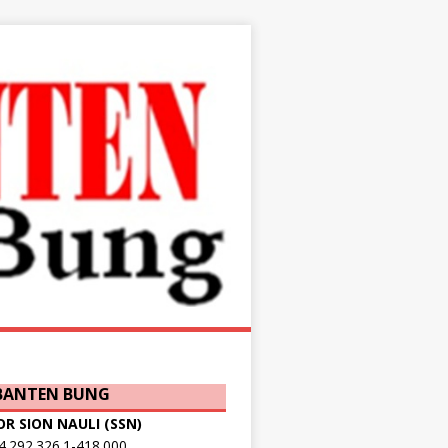
 BANTEN BUNG
OR SION NAULI (SSN)
.292.326.1-418.000