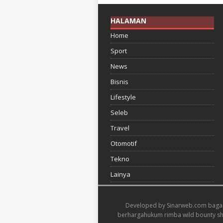
HALAMAN
Home
Sport
News
Bisnis
Lifestyle
Seleb
Travel
Otomotif
Tekno
Lainya
Developed by
Sinarweb.com
baga
berharga
hukum rimba wild bounty 