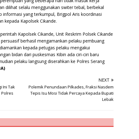
perempuan yang beberapa hari tidak masuk kerja
an dilihat selalu menggunakan switer tebal, berbekal
p informasi yang terkumpul, Brigpol Aris koordinasi
an kepada Kapolsek Cikande.
perintah Kapolsek Cikande, Unit Reskrim Polsek Cikande
 persuasif berhasil mengamankan pelaku pembuang
m diamankan kepada petugas pelaku mengakui
gan bidan dari puskesmas Kibin ada ciri-ciri baru
mudian pelaku langsung diserahkan ke Polres Serang
BA)
NEXT
 Ini Tak
Polemik Penundaan Pilkades, Fraksi Nasdem
 Polres
Tepis Isu Mosi Tidak Percaya Kepada Bupati
Lebak