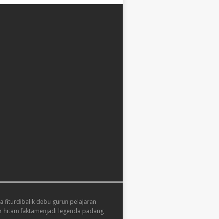
 fitur
dibalik debu gurun pelajaran
 hitam fakta
menjadi legenda padang