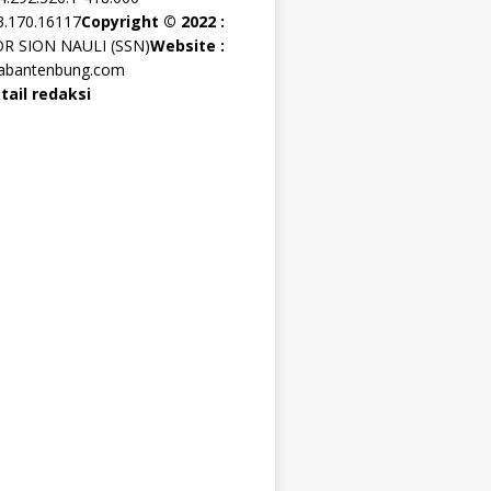
3.170.16117
Copyright © 2022 :
OR SION NAULI (SSN)
Website :
rabantenbung.com
tail redaksi