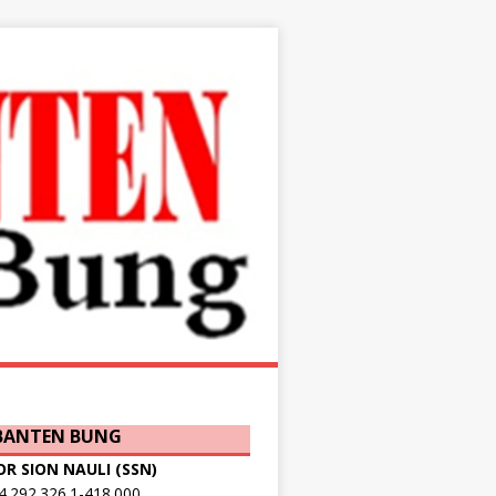
 BANTEN BUNG
OR SION NAULI (SSN)
.292.326.1-418.000