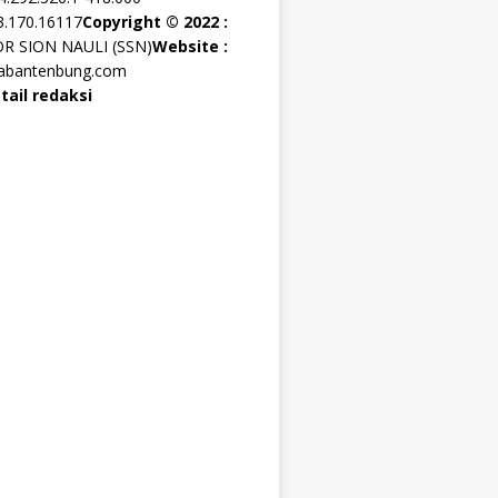
3.170.16117
Copyright © 2022 :
OR SION NAULI (SSN)
Website :
rabantenbung.com
tail redaksi