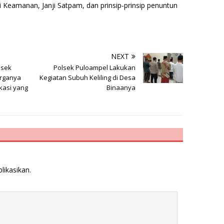
Keamanan, Janji Satpam, dan prinsip-prinsip penuntun
NEXT
lsek
Polsek Puloampel Lakukan
arganya
Kegiatan Subuh Keliling di Desa
kasi yang
Binaanya
likasikan.