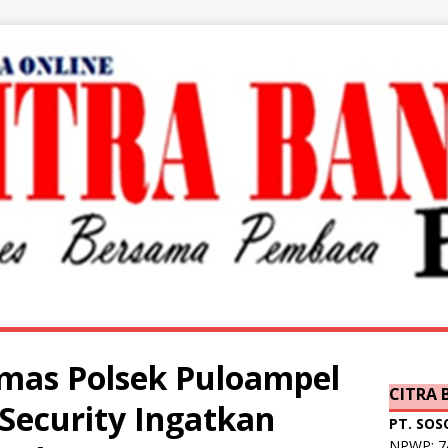
mas Polsek Puloampel
CITRA
Security Ingatkan
PT. SOS
NPWP: 74