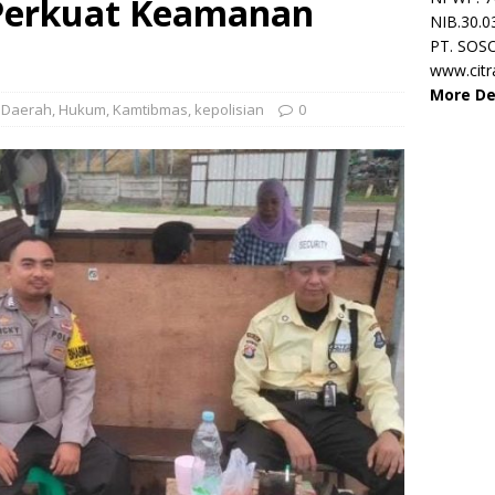
 Perkuat Keamanan
NIB.30.0
PT. SOS
www.cit
More De
,
Daerah
,
Hukum
,
Kamtibmas
,
kepolisian
0