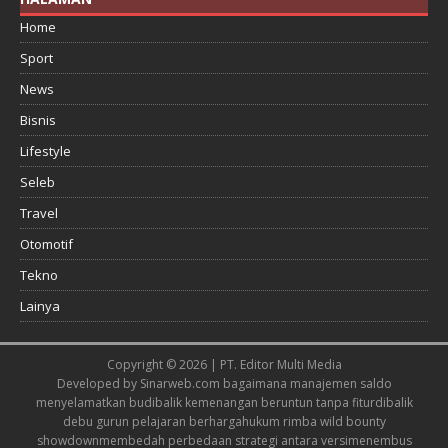
Home
Sport
News
Bisnis
Lifestyle
Seleb
Travel
Otomotif
Tekno
Lainya
Copyright © 2026 | PT. Editor Multi Media
Developed by
Sinarweb.com
bagaimana manajemen saldo
menyelamatkan budi
balik kemenangan beruntun tanpa fitur
dibalik
debu gurun pelajaran berharga
hukum rimba wild bounty
showdown
membedah perbedaan strategi antara versi
menembus