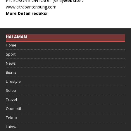
PT. SOSOR SION NAULI (SSN)
Website :
www.citrabantenbung.com
More Detail redaksi
HALAMAN
Home
Sport
News
Bisnis
Lifestyle
Seleb
Travel
Otomotif
Tekno
Lainya