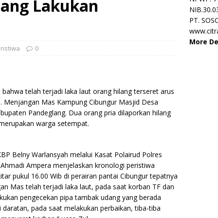
lang Lakukan
NIB.30.0
PT. SOS
www.cit
More De
ristiwa
0
ahwa telah terjadi laka laut orang hilang terseret arus
 PT. Menjangan Mas Kampung Cibungur Masjid Desa
upaten Pandeglang. Dua orang pria dilaporkan hilang
ng merupakan warga setempat.
P Belny Warlansyah melalui Kasat Polairud Polres
 Ahmadi Ampera menjelaskan kronologi peristiwa
itar pukul 16.00 Wib di perairan pantai Cibungur tepatnya
n Mas telah terjadi laka laut, pada saat korban TF dan
lakukan pengecekan pipa tambak udang yang berada
ri daratan, pada saat melakukan perbaikan, tiba-tiba