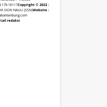
3.170.16117
Copyright © 2022 :
OR SION NAULI (SSN)
Website :
rabantenbung.com
tail redaksi