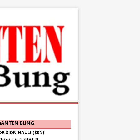
 BANTEN BUNG
OR SION NAULI (SSN)
.292.326.1-418.000