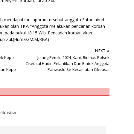
menyeret korban,” ucap Zul.
ah mendapatkan laporan tersebut anggota Satpolairud
ukan olah TKP. “Anggota melakukan pencarian korban
kan pada pukul 18.15 Wib. Pencarian korban akan
tutup Zul.(Humas/M.M,RBA)
NEXT
sek Kopo
Jelang Pemilu 2024, Kanit Binmas Polsek
Cikeusal Hadiri Pelantikan Dan Bintek Anggota
tan Kopo
Panwaslu Se-Kecamatan Cikeusal
likasikan.