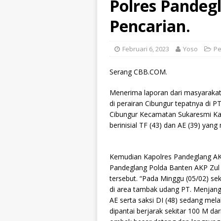
Polres Pandeg
Pencarian.
Februari 6, 2023
Yoso
Pe
Serang CBB.COM.
Menerima laporan dari masyarakat b
di perairan Cibungur tepatnya di
Cibungur Kecamatan Sukaresmi Kab
berinisial TF (43) dan AE (39) ya
Kemudian Kapolres Pandeglang AKB
Pandeglang Polda Banten AKP Zul
tersebut. “Pada Minggu (05/02) sek
di area tambak udang PT. Menjanga
AE serta saksi DI (48) sedang me
dipantai berjarak sekitar 100 M da