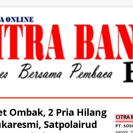
et Ombak, 2 Pria Hilang
CITRA
ukaresmi, Satpolairud
PT. SOS
NPWP: 74