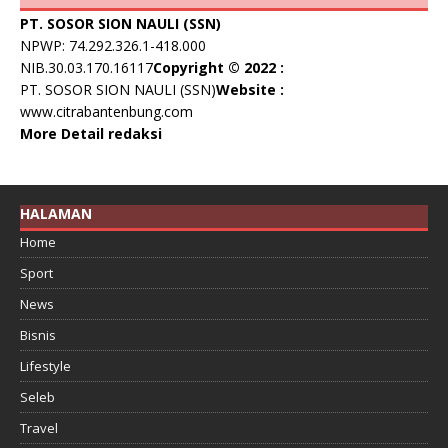
PT. SOSOR SION NAULI (SSN)
NPWP: 74.292.326.1-418.000
NIB.30.03.170.16117
Copyright © 2022 :
PT. SOSOR SION NAULI (SSN)
Website :
www.citrabantenbung.com
More Detail redaksi
HALAMAN
Home
Sport
News
Bisnis
Lifestyle
Seleb
Travel