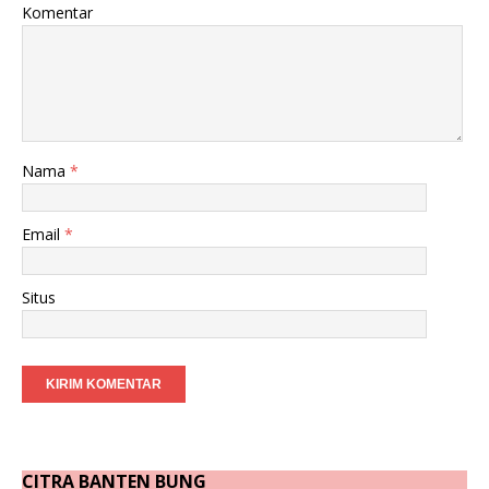
Komentar
Nama
*
Email
*
Situs
CITRA BANTEN BUNG