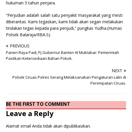
hukuman 5 tahun penjara.
“Perjudian adalah salah satu penyakit masyarakat yang mesti
diberantas. Kami tegaskan, kami tidak akan segan melakukan
tindakan tegas kepada para penjudi,” pungkas Yudha.(Humas
Polsek Balaraja/RBA.S).
PREVIOUS
Panen Raya Padi, Pj Gubernur Banten Al Muktabar: Pemerintah
Pastikan Ketersediaan Bahan Pokok.
NEXT
Polsek Ciruas Polres Serang Melaksanakan Pengaturan Lalin di
Perempatan Ciruas.
BE THE FIRST TO COMMENT
Leave a Reply
Alamat email Anda tidak akan dipublikasikan.