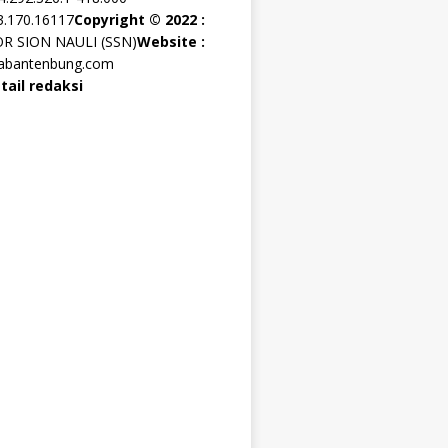
3.170.16117
Copyright © 2022 :
OR SION NAULI (SSN)
Website :
rabantenbung.com
tail redaksi