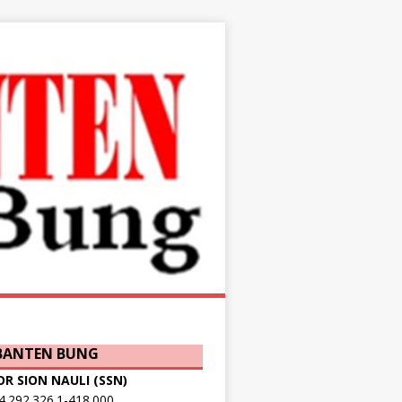
 BANTEN BUNG
OR SION NAULI (SSN)
.292.326.1-418.000