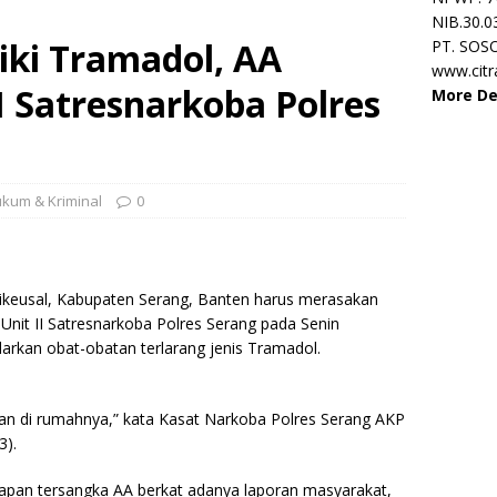
NIB.30.0
iki Tramadol, AA
PT. SOS
www.cit
I Satresnarkoba Polres
More De
kum & Kriminal
0
ikeusal, Kabupaten Serang, Banten harus merasakan
p Unit II Satresnarkoba Polres Serang pada Senin
arkan obat-obatan terlarang jenis Tramadol.
kan di rumahnya,” kata Kasat Narkoba Polres Serang AKP
3).
pan tersangka AA berkat adanya laporan masyarakat,