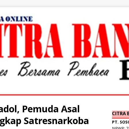
dol, Pemuda Asal
CITRA
ngkap Satresnarkoba
PT. SOS
NPWP: 74