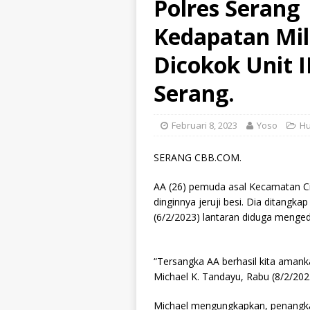
Polres Serang
Kedapatan Mil
Dicokok Unit I
Serang.
Februari 8, 2023
Yoso
Hu
SERANG CBB.COM.
AA (26) pemuda asal Kecamatan C
dinginnya jeruji besi. Dia ditangka
(6/2/2023) lantaran diduga menged
“Tersangka AA berhasil kita aman
Michael K. Tandayu, Rabu (8/2/202
Michael mengungkapkan, penangka