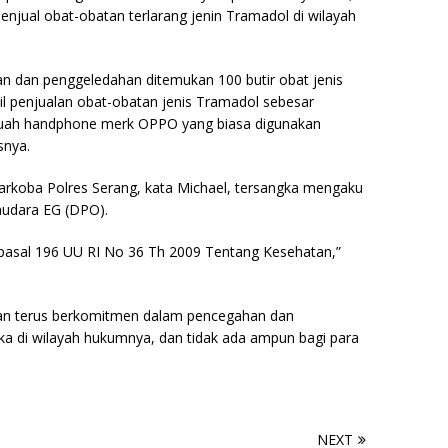
jual obat-obatan terlarang jenin Tramadol di wilayah
pan dan penggeledahan ditemukan 100 butir obat jenis
l penjualan obat-obatan jenis Tramadol sebesar
 buah handphone merk OPPO yang biasa digunakan
snya.
narkoba Polres Serang, kata Michael, tersangka mengaku
audara EG (DPO).
o pasal 196 UU RI No 36 Th 2009 Tentang Kesehatan,”
an terus berkomitmen dalam pencegahan dan
a di wilayah hukumnya, dan tidak ada ampun bagi para
NEXT