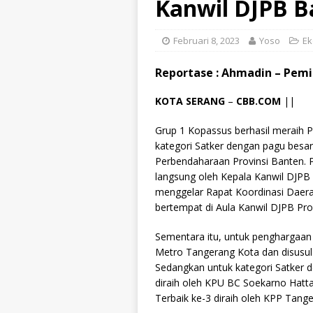
Kanwil DJPB B
Februari 8, 2023
Yoso
Ek
Reportase :
Ahmadin
– Pemi
KOTA SERANG
–
CBB.COM
||
Grup 1 Kopassus berhasil meraih 
kategori Satker dengan pagu besar d
Perbendaharaan Provinsi Banten. 
langsung oleh Kepala Kanwil DJPB P
menggelar Rapat Koordinasi Daera
bertempat di Aula Kanwil DJPB Prov
Sementara itu, untuk penghargaan 
Metro Tangerang Kota dan disusul 
Sedangkan untuk kategori Satker d
diraih oleh KPU BC Soekarno Hatt
Terbaik ke-3 diraih oleh KPP Tang