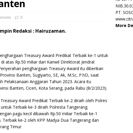
anten
NIB.30.0
PT. SOS
onomi
0
www.cit
More De
mpin Redaksi : Hairuzaman.
Penghargaan Treasury Award Predikat Terbaik ke-1 untuk
i atas Rp.50 miliar dari Kanwil Direktorat Jendral
Penyerahan penghargaan Treasury Award itu diberikan
rovinsi Banten, Sugiyarto, SE, Ak, M.Sc, P.hD, saat
h Pelaksanaan Anggaran Tahun 2023. Acara itu
insi Banten, Ciceri, Kota Serang, pada Rabu (8/2/2023).
Treasury Award Predikat Terbaik ke-2 diraih oleh Polres
untuk Terbaik ke-3 diraih Polresta Tangerang.
engan pagu kecil dibawah Rp.50 miliar Terbaik ke-1
a. Terbaik ke-2 oleh KPP Madya Dua Tangerang dan
erang Timur.