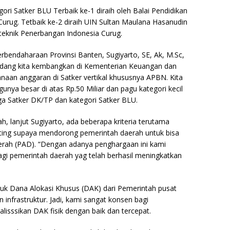
ri Satker BLU Terbaik ke-1 diraih oleh Balai Pendidikan
urug. Tetbaik ke-2 diraih UIN Sultan Maulana Hasanudin
iteknik Penerbangan Indonesia Curug.
erbendaharaan Provinsi Banten, Sugiyarto, SE, Ak, M.Sc,
sedang kita kembangkan di Kementerian Keuangan dan
anaan anggaran di Satker vertikal khususnya APBN. Kita
gunya besar di atas Rp.50 Miliar dan pagu kategori kecil
ga Satker DK/TP dan kategori Satker BLU.
, lanjut Sugiyarto, ada beberapa kriteria terutama
penting supaya mendorong pemerintah daerah untuk bisa
rah (PAD). “Dengan adanya penghargaan ini kami
gi pemerintah daerah yag telah berhasil meningkatkan
untuk Dana Alokasi Khusus (DAK) dari Pemerintah pusat
infrastruktur. Jadi, kami sangat konsen bagi
lisssikan DAK fisik dengan baik dan tercepat.