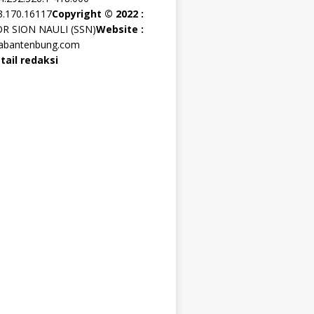
3.170.16117
Copyright © 2022 :
OR SION NAULI (SSN)
Website :
rabantenbung.com
tail redaksi