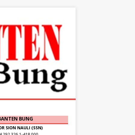
 BANTEN BUNG
OR SION NAULI (SSN)
.292.326.1-418.000