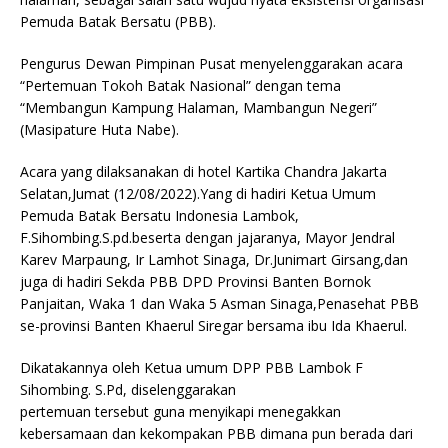
Pemuda Batak Bersatu (PBB).
Pengurus Dewan Pimpinan Pusat menyelenggarakan acara
“Pertemuan Tokoh Batak Nasional” dengan tema
“Membangun Kampung Halaman, Mambangun Negeri”
(Masipature Huta Nabe).
Acara yang dilaksanakan di hotel Kartika Chandra Jakarta
Selatan,Jumat (12/08/2022).Yang di hadiri Ketua Umum
Pemuda Batak Bersatu Indonesia Lambok,
F.Sihombing.S.pd.beserta dengan jajaranya, Mayor Jendral
Karev Marpaung, Ir Lamhot Sinaga, Dr.Junimart Girsang,dan
juga di hadiri Sekda PBB DPD Provinsi Banten Bornok
Panjaitan, Waka 1 dan Waka 5 Asman Sinaga,Penasehat PBB
se-provinsi Banten Khaerul Siregar bersama ibu Ida Khaerul.
Dikatakannya oleh Ketua umum DPP PBB Lambok F
Sihombing. S.Pd, diselenggarakan
pertemuan tersebut guna menyikapi menegakkan
kebersamaan dan kekompakan PBB dimana pun berada dari