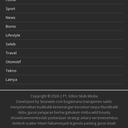
Sport
News
Bisnis
Lifestyle
Seleb
Travel
Otomotif
Tekno
Lainya
Copyright © 2026 | PT. Editor Multi Media
Developed by
Sinarweb.com
bagaimana manajemen saldo
menyelamatkan budi
balik kemenangan beruntun tanpa fitur
dibalik
debu gurun pelajaran berharga
hukum rimba wild bounty
showdown
membedah perbedaan strategi antara versi
menembus
tembok scatter hitam fakta
menjadi legenda padang gurun kisah