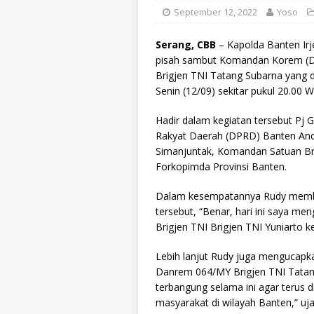
September 12, 2022
Yoso
Serang, CBB
– Kapolda Banten Irj
pisah sambut Komandan Korem (Da
Brigjen TNI Tatang Subarna yang 
Senin (12/09) sekitar pukul 20.00 W
Hadir dalam kegiatan tersebut Pj
Rakyat Daerah (DPRD) Banten Andr
Simanjuntak, Komandan Satuan Br
Forkopimda Provinsi Banten.
Dalam kesempatannya Rudy memb
tersebut, “Benar, hari ini saya m
Brigjen TNI Brigjen TNI Yuniarto 
Lebih lanjut Rudy juga mengucap
Danrem 064/MY Brigjen TNI Tatang
terbangung selama ini agar terus
masyarakat di wilayah Banten,” uja