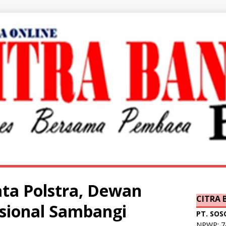
ta Polstra, Dewan
CITRA
sional Sambangi
PT. SOS
NPWP: 74