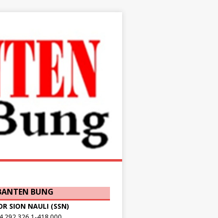
 BANTEN BUNG
OR SION NAULI (SSN)
.292.326.1-418.000