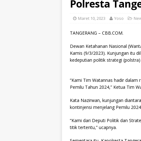
Polresta Tang
Maret 10, 2023
Yoso
Ne
TANGERANG – CBB.COM.
Dewan Ketahanan Nasional (Want
Kamis (9/3/2023). Kunjungan itu 
kedeputian politik strategi (polstra)
“Kami Tim Watannas hadir dalam ra
Pemilu Tahun 2024,” Ketua Tim Wa
Kata Nazirwan, kunjungan diantara
kontinjensi menjelang Pemilu 2024
“Kami dari Deputi Politik dan Str
titik tertentu,” ucapnya.
Sementara itu, Kapolresta Tanger