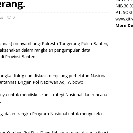
erang.
NIB.30.0
PT. SOS
ws
0
www.cit
More De
annas) menyambangi Polresta Tangerang Polda Banten,
dilaksanakan dalam rangkaian pengumpulan data
 di Provinsi Banten.
ngka dialog dan diskusi menjelang perhelatan Nasional
ntannas Brigjen Pol Nazirwan Adji Wibowo.
nya untuk mendiskusikan strategi Nasional dan rencana
.
ategi dalam rangka Program Nasional untuk mengecek di
ang Kombes Pol Sigit Dany Setiyono mengatakan, situasi