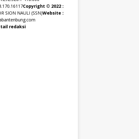
3.170.16117
Copyright © 2022 :
OR SION NAULI (SSN)
Website :
rabantenbung.com
tail redaksi