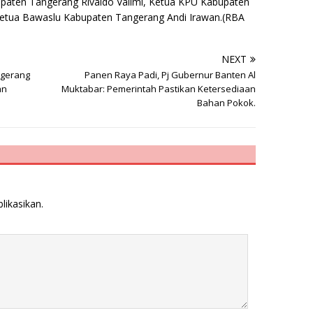
paten Tangerang Rivaldo Valimi, Ketua KPU Kabupaten
 Ketua Bawaslu Kabupaten Tangerang Andi Irawan.(RBA
NEXT
ngerang
Panen Raya Padi, Pj Gubernur Banten Al
an
Muktabar: Pemerintah Pastikan Ketersediaan
Bahan Pokok.
likasikan.