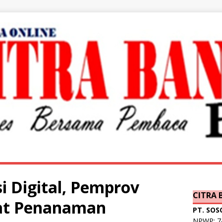
si Digital, Pemprov
CITRA
at Penanaman
PT. SOS
NPWP: 74