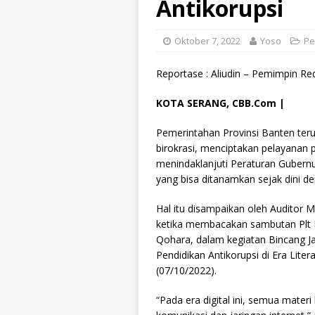
Antikorupsi
Oktober 7, 2022
Yoso
Pe
Reportase : Aliudin – Pemimpin Re
KOTA SERANG, CBB.Com |
Pemerintahan Provinsi Banten ter
birokrasi, menciptakan pelayanan 
menindaklanjuti Peraturan Gubern
yang bisa ditanamkan sejak dini 
Hal itu disampaikan oleh Auditor M
ketika membacakan sambutan Plt I
Qohara, dalam kegiatan Bincang 
Pendidikan Antikorupsi di Era Liter
(07/10/2022).
“Pada era digital ini, semua mater