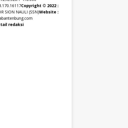
3.170.16117
Copyright © 2022 :
OR SION NAULI (SSN)
Website :
rabantenbung.com
tail redaksi