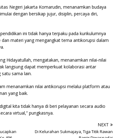
sitas Negeri Jakarta Komarudin, menanamkan budaya
imulai dengan bersikap jujur, disiplin, percaya diri,
pendidikan ini tidak hanya terpaku pada kurikulumnya
e dan materi yang mengangkat tema antikorupsi dalam
ya.
ng Hidayatullah, mengatakan, menanamkan nilai-nilai
 tidak langsung dapat memperkuat kolaborasi antar
 satu sama lain.
 menanamkan nilai antikorupsi melalui platform atau
nan yang baik.
 digital kita tidak hanya di beri pelayanan secara audio
 secara virtual,” pungkasnya.
NEXT
gucapkan
Di Kelurahan Sukmajaya, Tiga Titik Rawan
 Ke-496
Banjir Diwaspadai