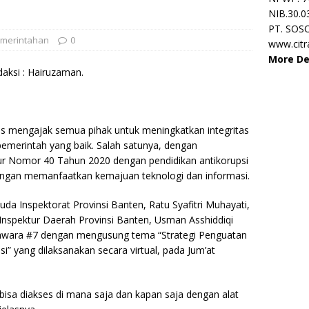
NIB.30.0
PT. SOS
merintahan
0
www.cit
More De
daksi : Hairuzaman.
us mengajak semua pihak untuk meningkatkan integritas
pemerintah yang baik. Salah satunya, dengan
ur Nomor 40 Tahun 2020 dengan pendidikan antikorupsi
dengan memanfaatkan kemajuan teknologi dan informasi.
uda Inspektorat Provinsi Banten, Ratu Syafitri Muhayati,
nspektur Daerah Provinsi Banten, Usman Asshiddiqi
Jawara #7 dengan mengusung tema “Strategi Penguatan
asi” yang dilaksanakan secara virtual, pada Jum’at
i bisa diakses di mana saja dan kapan saja dengan alat