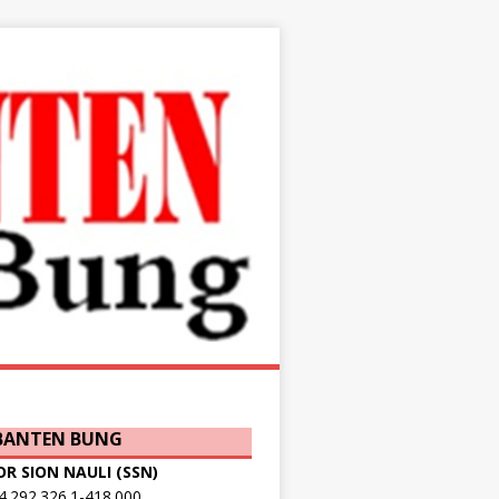
 BANTEN BUNG
OR SION NAULI (SSN)
.292.326.1-418.000