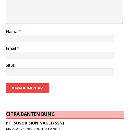
Nama
*
Email
*
Situs
CITRA BANTEN BUNG
PT. SOSOR SION NAULI (SSN)
NPWP: 74.292.326.1-418.000