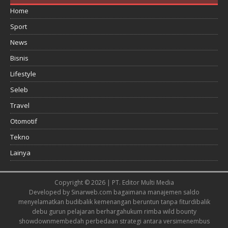
Home
Sport
News
Bisnis
Lifestyle
Seleb
Travel
Otomotif
Tekno
Lainya
Copyright © 2026 | PT. Editor Multi Media
Developed by
Sinarweb.com
bagaimana manajemen saldo
menyelamatkan budi
balik kemenangan beruntun tanpa fitur
dibalik
debu gurun pelajaran berharga
hukum rimba wild bounty
showdown
membedah perbedaan strategi antara versi
menembus