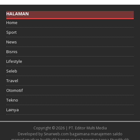
HALAMAN
Home
Sport
News
Bisnis
Lifestyle
Seleb
Travel
Otomotif
Tekno
Lainya
Copyright © 2026 | PT. Editor Multi Media
Developed by
Sinarweb.com
bagaimana manajemen saldo
menyelamatkan budi
balik kemenangan beruntun tanpa fitur
dibalik