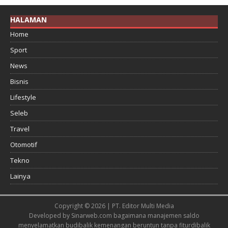
HALAMAN
Home
Sport
News
Bisnis
Lifestyle
Seleb
Travel
Otomotif
Tekno
Lainya
Copyright © 2026 | PT. Editor Multi Media
Developed by
Sinarweb.com
bagaimana manajemen saldo
menyelamatkan budi
balik kemenangan beruntun tanpa fitur
dibalik