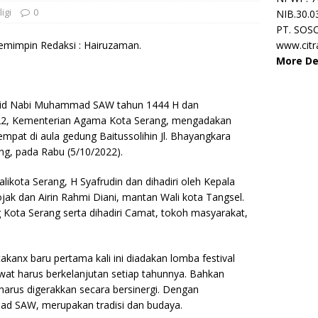
igi
0
NIB.30.0
PT. SOS
mimpin Redaksi : Hairuzaman.
www.cit
More De
lid Nabi Muhammad SAW tahun 1444 H dan
2022, Kementerian Agama Kota Serang, mengadakan
tempat di aula gedung Baitussolihin Jl. Bhayangkara
ng, pada Rabu (5/10/2022).
alikota Serang, H Syafrudin dan dihadiri oleh Kepala
ak dan Airin Rahmi Diani, mantan Wali kota Tangsel.
 Kota Serang serta dihadiri Camat, tokoh masyarakat,
kanx baru pertama kali ini diadakan lomba festival
awat harus berkelanjutan setiap tahunnya. Bahkan
 harus digerakkan secara bersinergi. Dengan
d SAW, merupakan tradisi dan budaya.