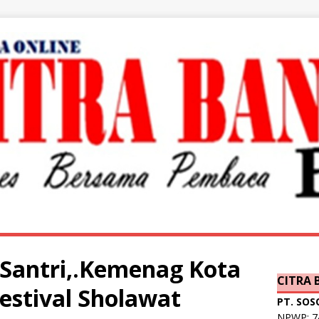
 Santri,.Kemenag Kota
CITRA
estival Sholawat
PT. SOS
NPWP: 74