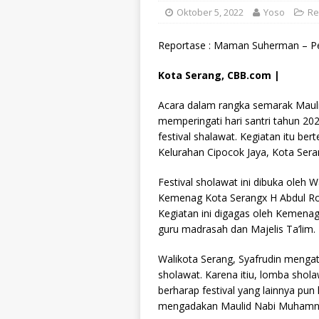
Oktober 5, 2022
Yoso
Rel
Reportase : Maman Suherman – Pe
Kota Serang, CBB.com |
Acara dalam rangka semarak Mau
memperingati hari santri tahun 
festival shalawat. Kegiatan itu ber
Kelurahan Cipocok Jaya, Kota Sera
Festival sholawat ini dibuka oleh W
Kemenag Kota Serangx H Abdul Roj
Kegiatan ini digagas oleh Kemenag
guru madrasah dan Majelis Ta’lim.
Walikota Serang, Syafrudin mengata
sholawat. Karena itiu, lomba shol
berharap festival yang lainnya pun
mengadakan Maulid Nabi Muhamna