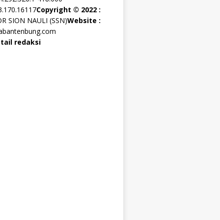
3.170.16117
Copyright © 2022 :
OR SION NAULI (SSN)
Website :
rabantenbung.com
tail redaksi