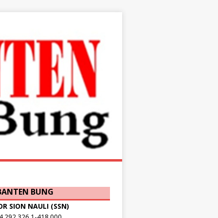
 BANTEN BUNG
OR SION NAULI (SSN)
.292.326.1-418.000