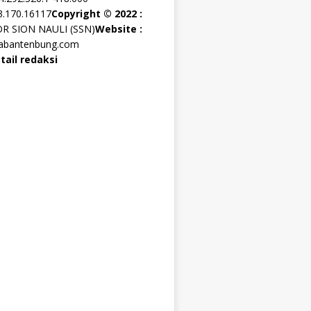
3.170.16117
Copyright © 2022 :
OR SION NAULI (SSN)
Website :
rabantenbung.com
tail redaksi