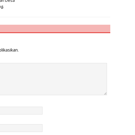
ari Desa
g.
likasikan.