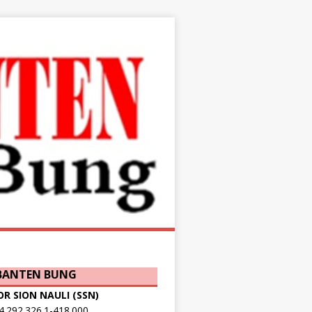
 BANTEN BUNG
OR SION NAULI (SSN)
.292.326.1-418.000