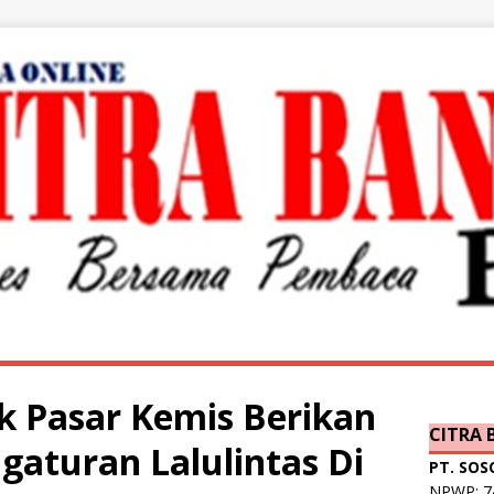
ek Pasar Kemis Berikan
CITRA
gaturan Lalulintas Di
PT. SOS
NPWP: 74