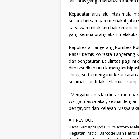
lalulintas yang disebabkan karena m
Kepadatan arus lalu lintas mulai 
secara bersamaan memakai jalan sel
karyawan untuk kembali kerumahnya
yang semua orang akan melakukan a
Kapolresta Tangerang Kombes Pol S
Pasar Kemis Polresta Tangerang
dan pengaturan Lalulintas pagi ini d
dimaksudkan untuk mengantisipasi
lintas, serta mengatur kelancaran 
selamat dan tidak terlambat sampa
“Mengatur arus lalu lintas merupa
warga masyarakat, sesuai dengan t
pengayom dan Pelayan Masyarakat”
PREVIOUS
Kanit Samapta Ipda Purwantoro Me
Kegiatan Patroli Barcode Dan Patroli