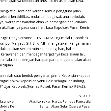
eningkatnya kepadatan arus lalu lintas di jalan raya.
meningkat di sore hari karena semua pengguna jalan
esai beraktifitas, mulai dari pegawai, anak sekolah,
, warga masyarakat akan ke berpergian dan lain-lain,
ktifitasnya pada sore hari. kata Kapolsek Pasar Kemis
igit Dany Setiyono SH S.IK M.Sc.Eng melalui Kapolsek
 Kompol Maryadi, SH, S.IK, MH mengatakan Pengamanan
ilaksanakan secara rutin setiap pagi hari, hal ini
 kerawanan dan mencegah terjadinya kecelakaan lalu
arus lalu lintas dengan harapan para pengguna jalan akan
i tujuan.
kan salah satu bentuk pelayanan prima Kepolisian kepada
ugas pokok kepolisian yaitu Polri sebagai pelindung,
 Ujar Kapolsek.(Humas Polsek Pasar Kemis/ RBA.S).
NEXT
laksanakan
Atasi Lonjakan Harga, Pemuda Pancasila
 Mobile Ke
Banten Akan Gelar Operasi Pasar