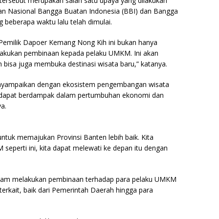
tersebut merupakan salah satu upaya yang dilakukan
 Nasional Bangga Buatan Indonesia (BBI) dan Bangga
 beberapa waktu lalu telah dimulai.
i. Pemilik Dapoer Kemang Nong Kih ini bukan hanya
lakukan pembinaan kepada pelaku UMKM. Ini akan
isa juga membuka destinasi wisata baru,” katanya.
enyampaikan dengan ekosistem pengembangan wisata
 dapat berdampak dalam pertumbuhan ekonomi dan
ya.
tuk memajukan Provinsi Banten lebih baik. Kita
eperti ini, kita dapat melewati ke depan itu dengan
lam melakukan pembinaan terhadap para pelaku UMKM
erkait, baik dari Pemerintah Daerah hingga para