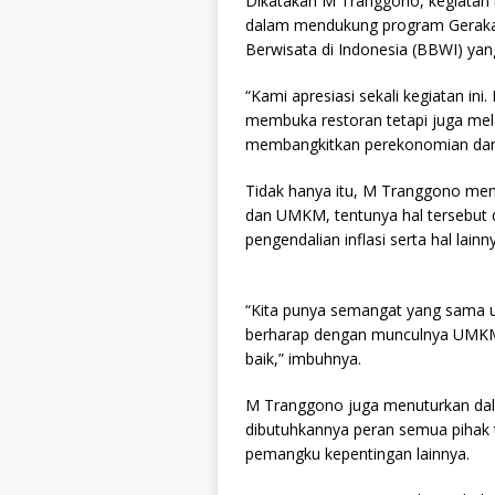
Dikatakan M Tranggono, kegiatan 
dalam mendukung program Gerakan
Berwisata di Indonesia (BBWI) yang
“Kami apresiasi sekali kegiatan in
membuka restoran tetapi juga me
membangkitkan perekonomian dan b
Tidak hanya itu, M Tranggono m
dan UMKM, tentunya hal tersebut
pengendalian inflasi serta hal lainn
“Kita punya semangat yang sama un
berharap dengan munculnya UMKM s
baik,” imbuhnya.
M Tranggono juga menuturkan da
dibutuhkannya peran semua pihak t
pemangku kepentingan lainnya.