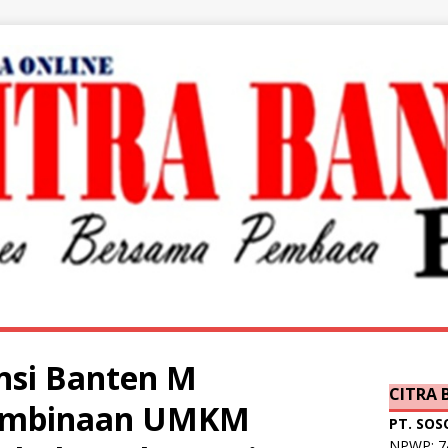
insi Banten M
CITRA
Pembinaan UMKM
PT. SOS
NPWP: 74