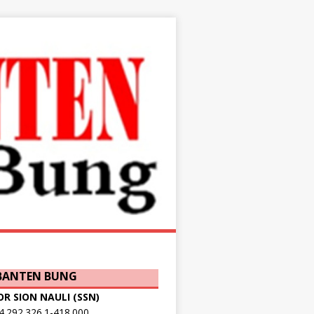
 BANTEN BUNG
OR SION NAULI (SSN)
.292.326.1-418.000