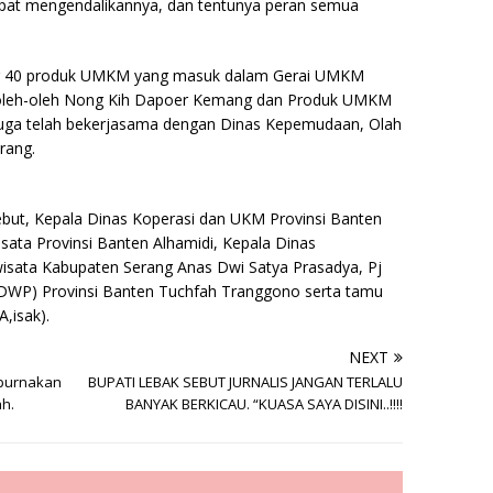
dapat mengendalikannya, dan tentunya peran semua
itar 40 produk UMKM yang masuk dalam Gerai UMKM
oleh-oleh Nong Kih Dapoer Kemang dan Produk UMKM
juga telah bekerjasama dengan Dinas Kepemudaan, Olah
rang.
ebut, Kepala Dinas Koperasi dan UKM Provinsi Banten
sata Provinsi Banten Alhamidi, Kepala Dinas
isata Kabupaten Serang Anas Dwi Satya Prasadya, Pj
DWP) Provinsi Banten Tuchfah Tranggono serta tamu
,isak).
NEXT
purnakan
BUPATI LEBAK SEBUT JURNALIS JANGAN TERLALU
h.
BANYAK BERKICAU. “KUASA SAYA DISINI..!!!!