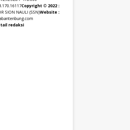
3.170.16117
Copyright © 2022 :
OR SION NAULI (SSN)
Website :
rabantenbung.com
tail redaksi