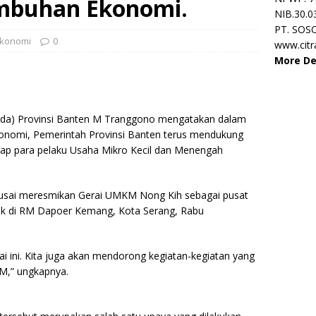
mbuhan Ekonomi.
NIB.30.0
PT. SOS
konomi
0
www.cit
More De
ekda) Provinsi Banten M Tranggono mengatakan dalam
nomi, Pemerintah Provinsi Banten terus mendukung
p para pelaku Usaha Mikro Kecil dan Menengah
 usai meresmikan Gerai UMKM Nong Kih sebagai pusat
tak di RM Dapoer Kemang, Kota Serang, Rabu
ai ini. Kita juga akan mendorong kegiatan-kegiatan yang
M,” ungkapnya.