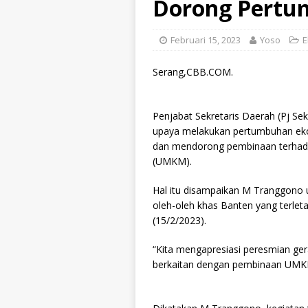
Dorong Pertu
Februari 15, 2023
Yoso
E
Serang,CBB.COM.
Penjabat Sekretaris Daerah (Pj S
upaya melakukan pertumbuhan eko
dan mendorong pembinaan terhada
(UMKM).
Hal itu disampaikan M Tranggono
oleh-oleh khas Banten yang terle
(15/2/2023).
“Kita mengapresiasi peresmian ger
berkaitan dengan pembinaan UMK