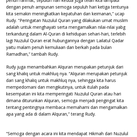
penuh rahmat, sepuluh hari kedua juga telah kita lampaui
dengan penuh ampunan semoga sepuluh hari ketiga tentunya
kita semakin meningkatkan kepatuhan dan keimanan,” ucap
Rudy. “Peringatan Nuzulul Quran yang dilakukan umat muslim
adalah untuk menghayati serta mengamalkan nilai-nilai yabg
terkandung dalam Al-Quran di kehidupan sehari-hari, terlebih
lagi Nuzulul Quran erat hubungannya dengan Lailatul Qadar
yaitu malam penuh kemuliaan dan berkah pada bulan
Ramadhan,” tambah Rudy.
Rudy juga menambahkan Alquran merupakan petunjuk dari
sang khaliq untuk makhluq nya. “Alquran merupakan petunjuk
dari sang khaliq untuk makhluq nya, sehingga kita harus
mempedomani dan mengikutinya, untuk itulah pada
kesempatan ini kita memperingati Nuzulul Quran atau hari
dimana diturunkan Alquran, semoga menjadi pengingat kita
tentang pentingnya membaca memahami dan mengamalkan
apa yang ada di dalam Alquran,” terang Rudy.
“Semoga dengan acara ini kita mendapat Hikmah dari Nuzulul