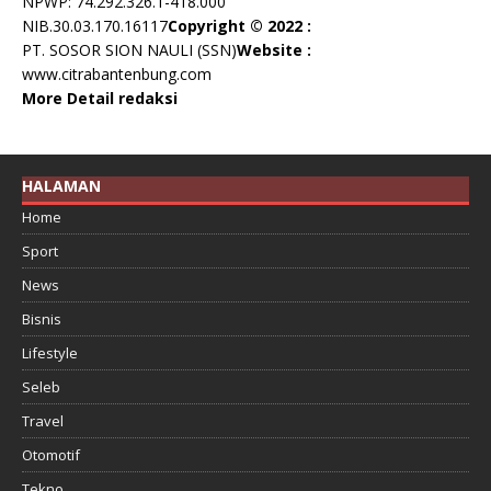
NPWP: 74.292.326.1-418.000
NIB.30.03.170.16117
Copyright © 2022 :
PT. SOSOR SION NAULI (SSN)
Website :
www.citrabantenbung.com
More Detail redaksi
HALAMAN
Home
Sport
News
Bisnis
Lifestyle
Seleb
Travel
Otomotif
Tekno