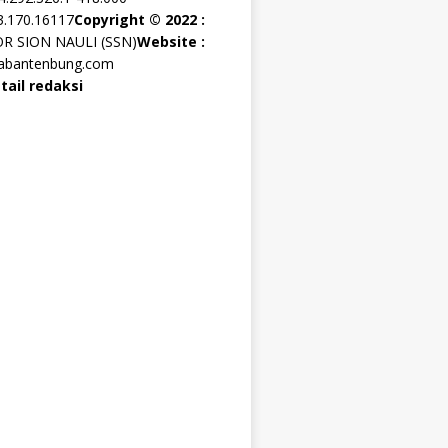
3.170.16117
Copyright © 2022 :
OR SION NAULI (SSN)
Website :
rabantenbung.com
tail redaksi