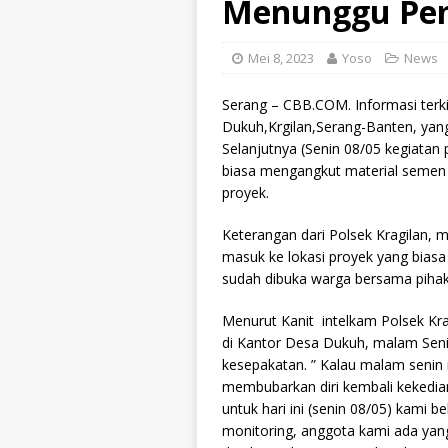
Menunggu Pe
Mei 8, 2023
Yoso
News
Serang – CBB.COM. Informasi terk
Dukuh,Krgilan,Serang-Banten, yang
Selanjutnya (Senin 08/05 kegiatan 
biasa mengangkut material semen 
proyek.
Keterangan dari Polsek Kragilan, 
masuk ke lokasi proyek yang biasa
sudah dibuka warga bersama pihak
Menurut Kanit intelkam Polsek Kr
di Kantor Desa Dukuh, malam Senin
kesepakatan. ” Kalau malam senin
membubarkan diri kembali kekedia
untuk hari ini (senin 08/05) kami 
monitoring, anggota kami ada yan