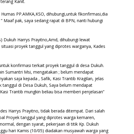
terang Kanit.
 Humas PP.AMKA,KSO, dihubungi,untuk fikonfirmasi,dia
” Maaf pak, saya sedang rapat di BPN, nanti hubungi
) Dukuh Harrys Prayitno,Amd, dihubungi lewat
i situasi proyek tanggul yang diprotes warganya, Kades
untuk konfirmasi terkait proyek tanggul di desa Dukuh.
min Sumantri Msi, mengatakan ; belum mendapat
anyakan saja kepada , Safik, Kasi Trantib Kragilan, jelas
k tanggul di Desa Dukuh, Saya belum mendapat
 Kasi Trantib mungkin beliau bisa memberi penjelasan”
des Harrys Prayitno, tidak berada ditempat. Dari salah
oal Proyek tanggul yang diprotes warga kemaren,
mormal, dengan syarat, pekerjaan di titik Kp. Dukuh
enunggu hari Kamis (10/05) diadakan musyawah warga yang