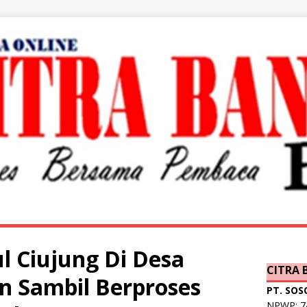
l Ciujung Di Desa
CITRA
n Sambil Berproses
PT. SOS
NPWP: 74