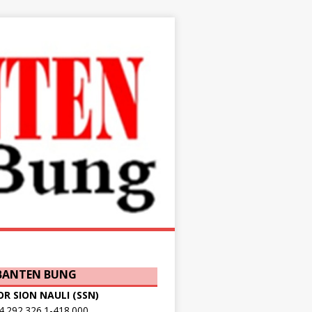
 BANTEN BUNG
OR SION NAULI (SSN)
.292.326.1-418.000