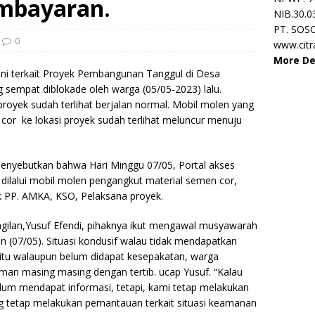
mbayaran.
NIB.30.0
PT. SOS
0
www.cit
More De
ini terkait Proyek Pembangunan Tanggul di Desa
 sempat diblokade oleh warga (05/05-2023) lalu.
proyek sudah terlihat berjalan normal. Mobil molen yang
cor ke lokasi proyek sudah terlihat meluncur menuju
menyebutkan bahwa Hari Minggu 07/05, Portal akses
 dilalui mobil molen pengangkut material semen cor,
 PP. AMKA, KSO, Pelaksana proyek.
agilan,Yusuf Efendi, pihaknya ikut mengawal musyawarah
 (07/05). Situasi kondusif walau tidak mendapatkan
 itu walaupun belum didapat kesepakatan, warga
man masing masing dengan tertib. ucap Yusuf. “Kalau
belum mendapat informasi, tetapi, kami tetap melakukan
g tetap melakukan pemantauan terkait situasi keamanan