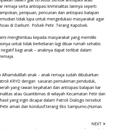
remaja serta antisipasi kriminalitas lainnya seperti
rampokan, penipuan, pencurian dan antisipasi balapan
kemudian tidak lupa untuk mengedukasi masyarakat agar
a hoax di Darkum Polsek Petir. Terang Kapolsek.
kami menghimbau kepada masyarakat yang memiliki
nya untuk tidak berkeliaran lagi diluar rumah sehabis
negatif bagi anak – anaknya dapat terlibat dalam
 remaja.
Alhamdulillah anak – anak remaja sudah dibubarkan
 Patroli KRYD dengan sasaran pemukiman penduduk,
rah yang rawan kejahatan dan antisipasi balapan liar
minalitas atau Guantibmas di wilayah Kecamatan Petir dan
il yang ingin dicapai dalam Patroli Dialogis tersebut
 Petir aman dan kondusif.terang Eko Sampurno.(Humas
NEXT