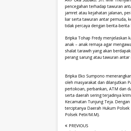
pencegahan terhadap tawuran antar 
jamret atau kejahatan jalanan, pe
liar serta tawuran antar pemuda, 
tidak percaya dengan berita-berit
Bripka Tohap Fredy menjelaskan 
anak – anak remaja agar mengawasi
shalat tarawih yang akan berdapak 
perang sarung atau tawuran antar
Bripka Eko Sumpono menerangkan 
oleh masyarakat dan dilanjutkan
pertokoan, perbankan, ATM dan dae
serta daerah sering terjadinya kri
Kecamatan Tunjung Teja. Dengan has
terciptanya Daerah Hukum Polsek
Polsek Petir/M.M).
PREVIOUS