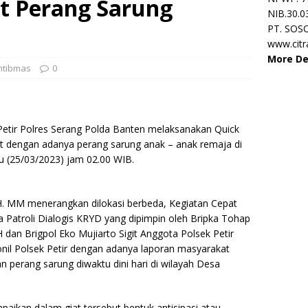
t Perang Sarung
NIB.30.0
PT. SOS
www.cit
More De
tibmas
0
Petir Polres Serang Polda Banten melaksanakan Quick
t dengan adanya perang sarung anak – anak remaja di
u (25/03/2023) jam 02.00 WIB.
SH. MM menerangkan dilokasi berbeda, Kegiatan Cepat
 Patroli Dialogis KRYD yang dipimpin oleh Bripka Tohap
 dan Brigpol Eko Mujiarto Sigit Anggota Polsek Petir
nil Polsek Petir dengan adanya laporan masyarakat
n perang sarung diwaktu dini hari di wilayah Desa
ikan dalam giat tersebut bentuk antisipasi atau