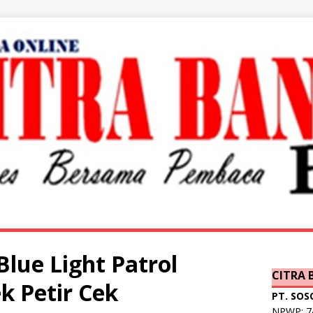
lue Light Patrol
CITRA
k Petir Cek
PT. SOS
NPWP: 74