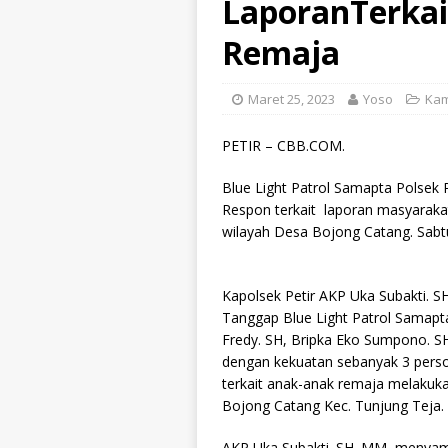
LaporanTerkai
Remaja
Maret 25, 2023
Yoso
Kam
PETIR – CBB.COM.
Blue Light Patrol Samapta Polsek 
Respon terkait laporan masyaraka
wilayah Desa Bojong Catang. Sabt
Kapolsek Petir AKP Uka Subakti. 
Tanggap Blue Light Patrol Samapta
Fredy. SH, Bripka Eko Sumpono. SH
dengan kekuatan sebanyak 3 perso
terkait anak-anak remaja melakuka
Bojong Catang Kec. Tunjung Teja.
AKP Uka Subakti. SH. MM menyampa