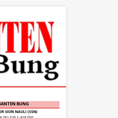
 BANTEN BUNG
OR SION NAULI (SSN)
.292.326.1-418.000