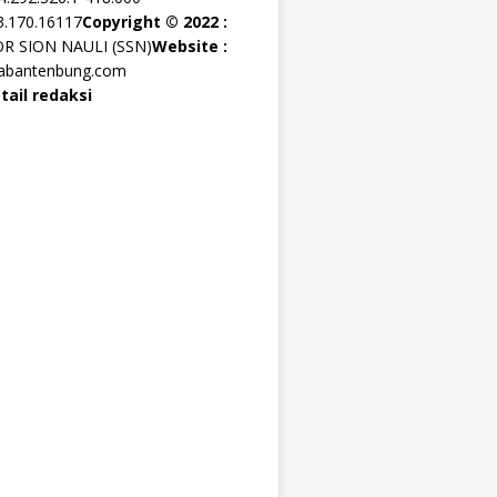
3.170.16117
Copyright © 2022 :
OR SION NAULI (SSN)
Website :
rabantenbung.com
tail redaksi