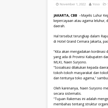
November 1, 2022
Yoso
JAKARTA, CBB
–Majelis Luhur Kep
kepercayaan atau agama leluhur, 
daerah.
Hal tersebut terungkap dalam Rapa
di Hotel Grand Cemara Jakarta, pa
“Kita akan mengadakan kordinasi 
yang ada di Provinsi Kabupaten da
MLKI, Naen Suryono.
“Sosialisasi dilakukan kepada dae
tokoh-tokoh masyarakat dan tokoh
dan tentunya toko agama,” sambu
Oleh karenanya, Naen Suryono me
secara sistematis.
“Tujuan Rakernas ini adalah mengeva
membahas tentang struktur organis