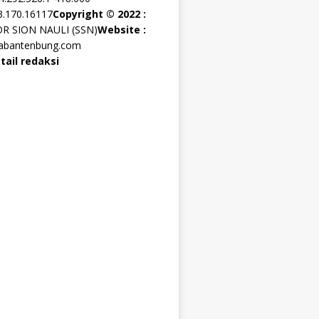
3.170.16117
Copyright © 2022 :
OR SION NAULI (SSN)
Website :
rabantenbung.com
tail redaksi