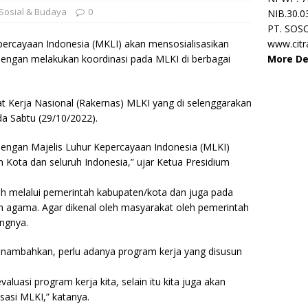
Sosial & Budaya
0
NIB.30.0
PT. SOS
ercayaan Indonesia (MKLI) akan mensosialisasikan
www.cit
dengan melakukan koordinasi pada MLKI di berbagai
More De
t Kerja Nasional (Rakernas) MLKI yang di selenggarakan
da Sabtu (29/10/2022).
dengan Majelis Luhur Kepercayaan Indonesia (MLKI)
n Kota dan seluruh Indonesia,” ujar Ketua Presidium
rah melalui pemerintah kabupaten/kota dan juga pada
 agama. Agar dikenal oleh masyarakat oleh pemerintah
ngnya.
nambahkan, perlu adanya program kerja yang disusun
luasi program kerja kita, selain itu kita juga akan
asi MLKI,” katanya.