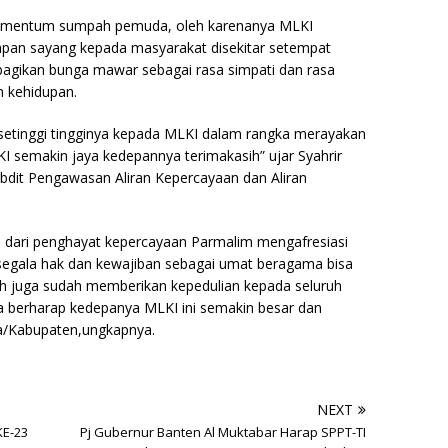
momentum sumpah pemuda, oleh karenanya MLKI
pan sayang kepada masyarakat disekitar setempat
agikan bunga mawar sebagai rasa simpati dan rasa
 kehidupan.
setinggi tingginya kepada MLKI dalam rangka merayakan
semakin jaya kedepannya terimakasih” ujar Syahrir
bdit Pengawasan Aliran Kepercayaan dan Aliran
atu dari penghayat kepercayaan Parmalim mengafresiasi
segala hak dan kewajiban sebagai umat beragama bisa
h juga sudah memberikan kepedulian kepada seluruh
 berharap kedepanya MLKI ini semakin besar dan
ta/Kabupaten,ungkapnya.
NEXT
KE-23
Pj Gubernur Banten Al Muktabar Harap SPPT-TI