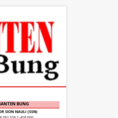
 BANTEN BUNG
OR SION NAULI (SSN)
.292.326.1-418.000