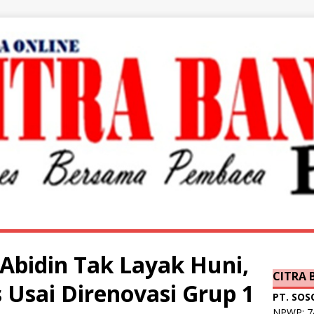
Abidin Tak Layak Huni,
CITRA
s Usai Direnovasi Grup 1
PT. SOS
NPWP: 74