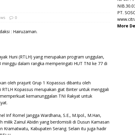
NIB.30.0
PT. SOS
ews
0
www.cit
More De
daksi : Hairuzaman.
ayak Huni (RTLH) yang merupakan program unggulan,
3 minggu dalam rangka memperingati HUT TNI ke 77 di
an oleh prajurit Grup 1 Kopassus dibantu oleh
i RTLH Kopassus merupakan giat Binter untuk menggali
a memperkuat kemanunggalan TNI Rakyat untuk
yat.
l Inf Romel Jangga Wardhana, S.E., M.Ipol., M.Han,
 milik Zainul Abidin yang berdomisili di Dusun Kamasan
Kramatwatu, Kabupaten Serang. Selain itu juga hadir