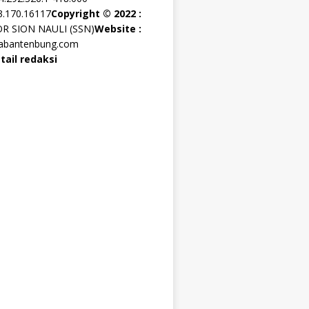
3.170.16117
Copyright © 2022 :
OR SION NAULI (SSN)
Website :
rabantenbung.com
tail redaksi