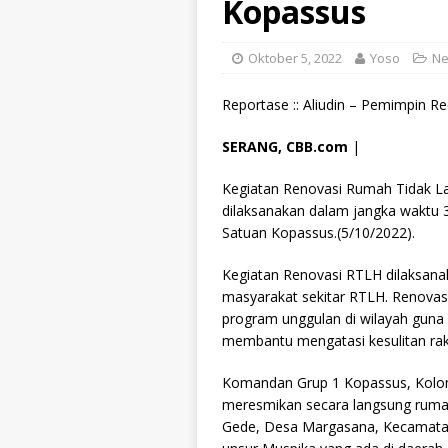
Kopassus
Oktober 5, 2022
Yoso
N
Reportase :: Aliudin – Pemimpin Re
SERANG, CBB.com
|
Kegiatan Renovasi Rumah Tidak L
dilaksanakan dalam jangka waktu 
Satuan Kopassus.(5/10/2022).
Kegiatan Renovasi RTLH dilaksanak
masyarakat sekitar RTLH. Renovas
program unggulan di wilayah gun
membantu mengatasi kesulitan rak
Komandan Grup 1 Kopassus, Kolone
meresmikan secara langsung rumah
Gede, Desa Margasana, Kecamatan 