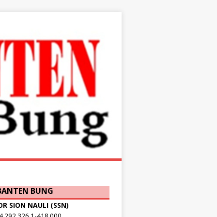
 BANTEN BUNG
OR SION NAULI (SSN)
.292.326.1-418.000