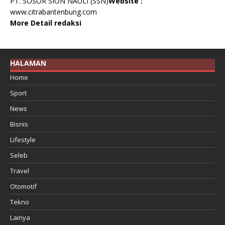
PT. SOSOR SION NAULI (SSN)
Website :
www.citrabantenbung.com
More Detail redaksi
HALAMAN
Home
Sport
News
Bisnis
Lifestyle
Seleb
Travel
Otomotif
Tekno
Lainya