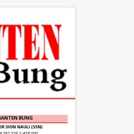
 BANTEN BUNG
OR SION NAULI (SSN)
.292.326.1-418.000