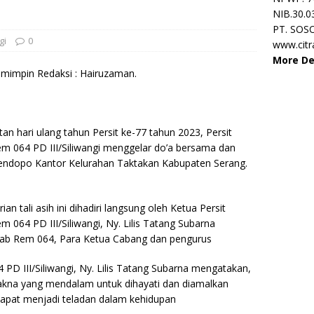
NIB.30.0
PT. SOS
gi
0
www.cit
More De
impin Redaksi : Hairuzaman.
 hari ulang tahun Persit ke-77 tahun 2023, Persit
em 064 PD III/Siliwangi menggelar do’a bersama dan
 Pendopo Kantor Kelurahan Taktakan Kabupaten Serang.
 tali asih ini dihadiri langsung oleh Ketua Persit
 064 PD III/Siliwangi, Ny. Lilis Tatang Subarna
cab Rem 064, Para Ketua Cabang dan pengurus
PD III/Siliwangi, Ny. Lilis Tatang Subarna mengatakan,
akna yang mendalam untuk dihayati dan diamalkan
dapat menjadi teladan dalam kehidupan