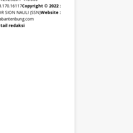
3.170.16117
Copyright © 2022 :
OR SION NAULI (SSN)
Website :
rabantenbung.com
tail redaksi