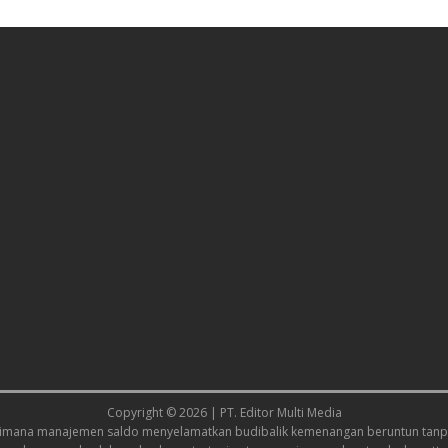
Copyright © 2026 | PT. Editor Multi Media
imana manajemen saldo menyelamatkan budi
balik kemenangan beruntun tanpa