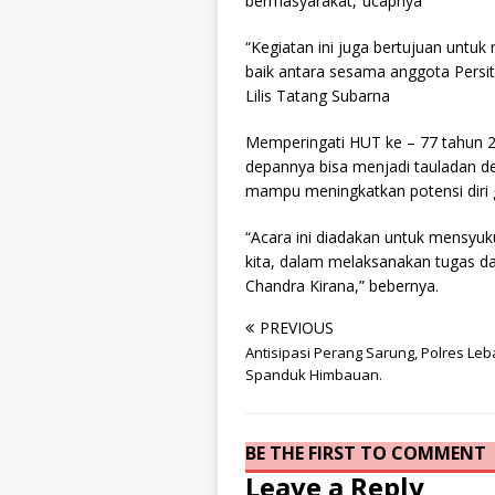
bermasyarakat,”ucapnya
“Kegiatan ini juga bertujuan untu
baik antara sesama anggota Persit
Lilis Tatang Subarna
Memperingati HUT ke – 77 tahun 20
depannya bisa menjadi tauladan d
mampu meningkatkan potensi diri
“Acara ini diadakan untuk mensyuk
kita, dalam melaksanakan tugas da
Chandra Kirana,” bebernya.
PREVIOUS
Antisipasi Perang Sarung, Polres Le
Spanduk Himbauan.
BE THE FIRST TO COMMENT
Leave a Reply