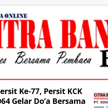
rsit Ke-77, Persit KCK
CITRA
64 Gelar Do’a Bersama
PT. SOS
NPWP: 74