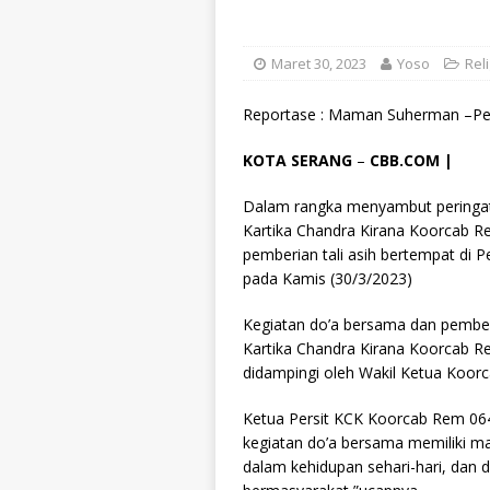
Maret 30, 2023
Yoso
Reli
Reportase : Maman Suherman –Pem
KOTA SERANG
–
CBB.COM |
Dalam rangka menyambut peringatan
Kartika Chandra Kirana Koorcab R
pemberian tali asih bertempat di
pada Kamis (30/3/2023)
Kegiatan do’a bersama dan pemberian
Kartika Chandra Kirana Koorcab Rem
didampingi oleh Wakil Ketua Koor
Ketua Persit KCK Koorcab Rem 064 
kegiatan do’a bersama memiliki m
dalam kehidupan sehari-hari, dan 