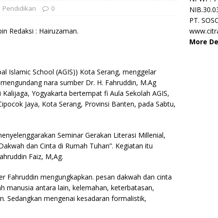
Pendidikan
0
NIB.30.0
PT. SOS
in Redaksi : Hairuzaman.
www.cit
More De
al Islamic School (AGIS)) Kota Serang, menggelar
n mengundang nara sumber Dr. H. Fahruddin, M.Ag
i Kalijaga, Yogyakarta bertempat fi Aula Sekolah AGIS,
ipocok Jaya, Kota Serang, Provinsi Banten, pada Sabtu,
nyelenggarakan Seminar Gerakan Literasi Millenial,
akwah dan Cinta di Rumah Tuhan”. Kegiatan itu
hruddin Faiz, M,Ag.
er Fahruddin mengungkapkan. pesan dakwah dan cinta
ah manusia antara lain, kelemahan, keterbatasan,
n. Sedangkan mengenai kesadaran formalistik,