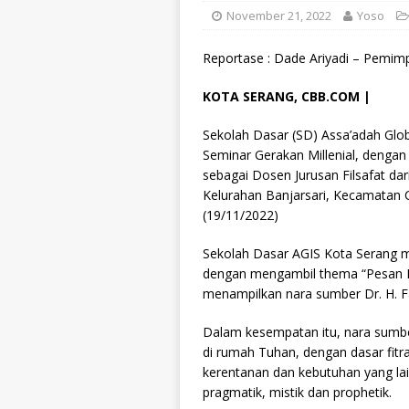
November 21, 2022
Yoso
Reportase : Dade Ariyadi – Pemimp
KOTA SERANG, CBB.COM |
Sekolah Dasar (SD) Assa’adah Glob
Seminar Gerakan Millenial, denga
sebagai Dosen Jurusan Filsafat dar
Kelurahan Banjarsari, Kecamatan C
(19/11/2022)
Sekolah Dasar AGIS Kota Serang me
dengan mengambil thema “Pesan D
menampilkan nara sumber Dr. H. Fa
Dalam kesempatan itu, nara sumb
di rumah Tuhan, dengan dasar fitr
kerentanan dan kebutuhan yang lai
pragmatik, mistik dan prophetik.