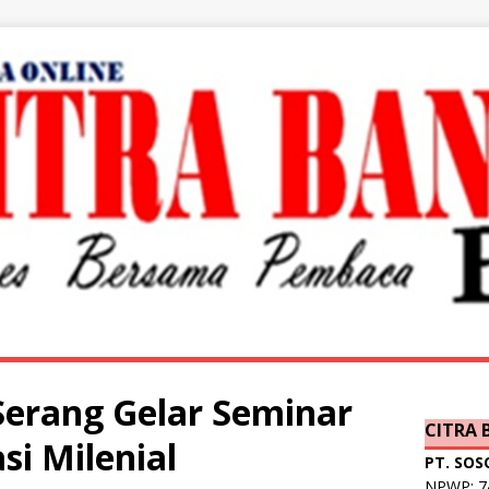
Serang Gelar Seminar
CITRA
si Milenial
PT. SOS
NPWP: 74