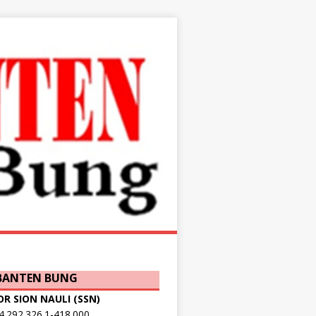
 BANTEN BUNG
OR SION NAULI (SSN)
.292.326.1-418.000