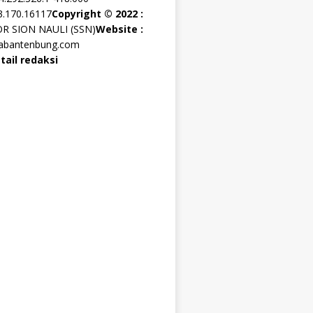
3.170.16117
Copyright © 2022 :
OR SION NAULI (SSN)
Website :
rabantenbung.com
tail redaksi