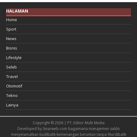
HALAMAN
Home
Sport
News
Bisnis
Lifestyle
Seleb
Travel
Otomotif
Tekno
Lainya
Copyright © 2026 | PT. Editor Multi Media
Developed by
Sinarweb.com
bagaimana manajemen saldo
menyelamatkan budi
balik kemenangan beruntun tanpa fitur
dibalik