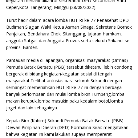
kegiatan menarik dikantor sekretariat DPD Kecamatan Batu
Ceper,Kota Tangerang, Minggu (28/08/2022).
Turut hadir dalam acara lomba HUT RI ke-77 Penasehat DPD
Budiman Siagian,Wakil Ketua Asman Sinaga, Sekretaris Bornok
Panjaitan, Bendahara Choki Sitanggang, Jajaran Hamkam,
anggota Satgas dan Anggota Provos serta seluruh Srikandi se-
provinsi Banten.
Pantauan media di lapangan, organisasi masyarakat (Ormas)
Pemuda Batak Bersatu (PBB) tersebut diketahui lebih condong
bergerak di bidang kegiatan-kegiatan sosial di tengah
masyarakat.Terlihat antusias para seluruh Srikandi dengan
semangat memeriahkan HUT RI ke-77 ini dengan berbagai
banyak perlombaan dari mulai lomba bikin Tumpeng,lomba
makan kerupuk,lomba masukin paku kedalam botol,lomba
joget dan lain sebagainya.
Kepala Biro (Kabiro) Srikandi Pemuda Batak Bersatu (PBB)
Dewan Pimpinan Daerah (DPD) Pormalina Sirait mengatakan
bahwa kegiatan ini kami lakukan supaya mempererat