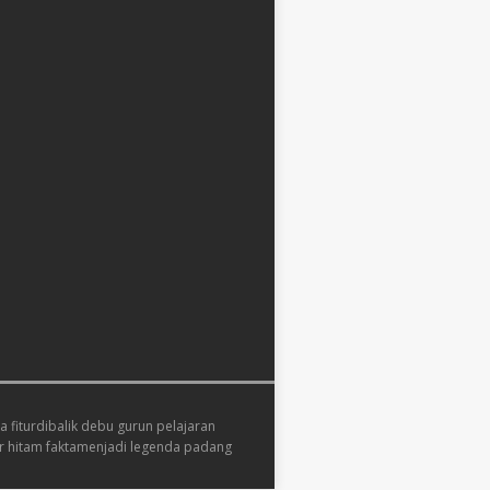
 fitur
dibalik debu gurun pelajaran
 hitam fakta
menjadi legenda padang