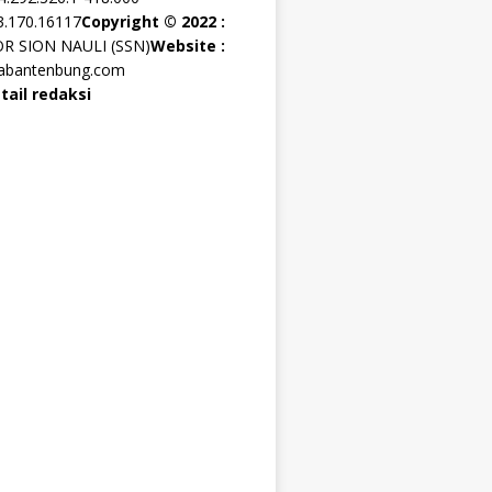
3.170.16117
Copyright © 2022 :
OR SION NAULI (SSN)
Website :
rabantenbung.com
tail redaksi