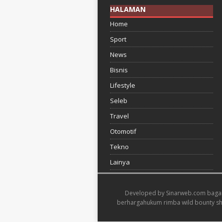
HALAMAN
Home
Sport
News
Bisnis
Lifestyle
Seleb
Travel
Otomotif
Tekno
Lainya
Developed by
Sinarweb.com
baga
berharga
hukum rimba wild bounty 