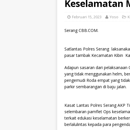
Keselamatan 
Februari 15, 2023
Yoso
K
Serang CBB.COM.
Satlantas Polres Serang laksanak
pasar tambak Kecamatan Kibin Kab
Adapun sasaran dari pelaksanaan O
yang tidak menggunakan helm, ber
pengemudi Roda empat yang tidak 
parkir sembarangan di baju jalan.
Kasat Lantas Polres Serang AKP Ti
selembaran pamflet Ops keselam
terkait edukasi keselamatan berke
berlalulintas kepada para pengenda