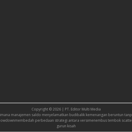
Copyright © 2026 | PT. Editor Multi Media
imana manajemen saldo menyelamatkan budi
balik kemenangan beruntun tanpa
showdown
membedah perbedaan strategi antara versi
menembus tembok scatter
gurun kisah