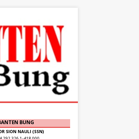
 BANTEN BUNG
OR SION NAULI (SSN)
.292.326.1-418.000