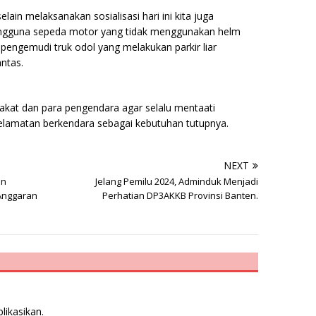
elain melaksanakan sosialisasi hari ini kita juga
ngguna sepeda motor yang tidak menggunakan helm
engemudi truk odol yang melakukan parkir liar
ntas.
at dan para pengendara agar selalu mentaati
selamatan berkendara sebagai kebutuhan tutupnya.
NEXT
an
Jelang Pemilu 2024, Adminduk Menjadi
 Anggaran
Perhatian DP3AKKB Provinsi Banten.
likasikan.