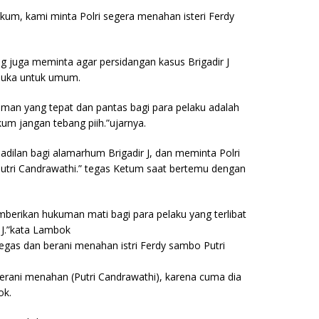
um, kami minta Polri segera menahan isteri Ferdy
 juga meminta agar persidangan kasus Brigadir J
rbuka untuk umum.
uman yang tepat dan pantas bagi para pelaku adalah
m jangan tebang piih.”ujarnya.
adilan bagi alamarhum Brigadir J, dan meminta Polri
Putri Candrawathi.” tegas Ketum saat bertemu dengan
erikan hukuman mati bagi para pelaku yang terlibat
 J.”kata Lambok
tegas dan berani menahan istri Ferdy sambo Putri
erani menahan (Putri Candrawathi), karena cuma dia
ok.