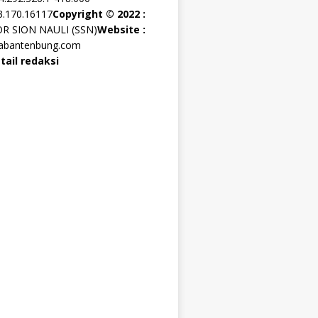
3.170.16117
Copyright © 2022 :
OR SION NAULI (SSN)
Website :
rabantenbung.com
tail redaksi