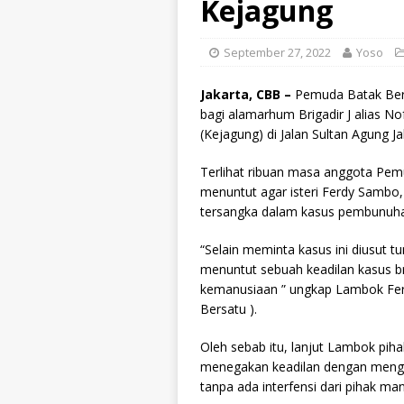
Kejagung
September 27, 2022
Yoso
Jakarta, CBB –
Pemuda Batak Bers
bagi alamarhum Brigadir J alias N
(Kejagung) di Jalan Sultan Agung Ja
Terlihat ribuan masa anggota Pem
menuntut agar isteri Ferdy Sambo,
tersangka dalam kasus pembunuhan
“Selain meminta kasus ini diusut 
menuntut sebuah keadilan kasus br
kemanusiaan ” ungkap Lambok Fe
Bersatu ).
Oleh sebab itu, lanjut Lambok p
menegakan keadilan dengan menghu
tanpa ada interfensi dari pihak ma