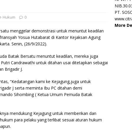
NIB.30.0
PT. SOS
Hukum
0
www.cit
More De
atu menggelar demonstrasi untuk menuntut keadilan
ofriansyah Yosua Hutabarat di Kantor Kejaksan Agung
karta. Senin, (26/9/2022).
uda Batak Bersatu menuntut keadilan, mereka juga
 Putri Candrawathi untuk ditahan usai ditetapkan sebagai
 Brigadir J.
tuntas, “Kedatangan kami ke Kejagung,juga untuk
igadir J serta meminta Ibu PC ditahan demi
rnando Sihombing ( Ketua Umum Pemuda Batak
ihaknya mendukung Kejagung untuk memberikan dan
kum para pelaku yang terlibat sesuai aturan hukum
napun.