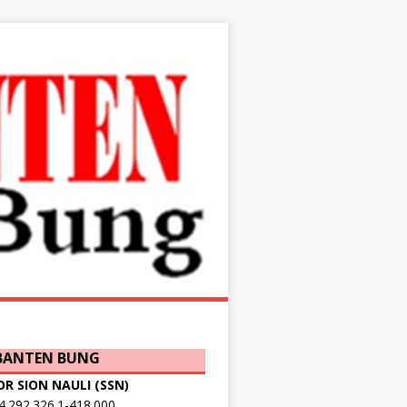
 BANTEN BUNG
OR SION NAULI (SSN)
.292.326.1-418.000