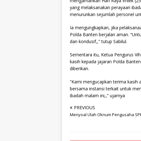
mengamankan Hari Raya Imlek (25
yang melaksanakan perayaan ibada
menurunkan sejumlah personel un
Ia mengungkapkan, jika pelaksanaa
Polda Banten berjalan aman. “Unt
dan kondusif,,” tutup Sabilul.
Sementara itu, Ketua Pengurus Vi
kasih kepada jajaran Polda Bant
diberikan.
“Kami mengucapkan terima kasih a
bersama instansi terkait untuk 
ibadah malam ini,,” ujarnya
PREVIOUS
Menyoal Ulah Oknum Pengusaha SP