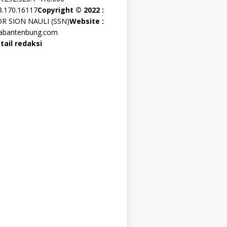
3.170.16117
Copyright © 2022 :
OR SION NAULI (SSN)
Website :
rabantenbung.com
tail redaksi