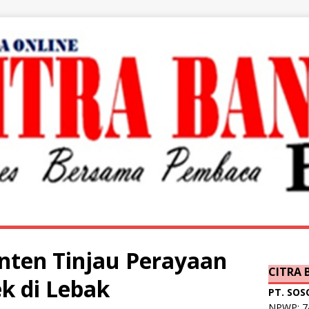
ten Tinjau Perayaan
CITRA
k di Lebak
PT. SOS
NPWP: 74