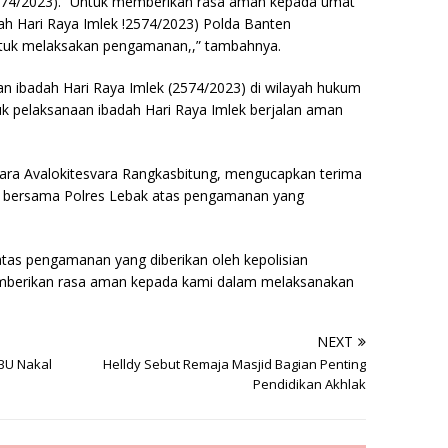
74/2023). “Untuk memberikan rasa aman kepada umat
h Hari Raya Imlek !2574/2023) Polda Banten
tuk melaksakan pengamanan,,” tambahnya.
n ibadah Hari Raya Imlek (2574/2023) di wilayah hukum
uk pelaksanaan ibadah Hari Raya Imlek berjalan aman
hara Avalokitesvara Rangkasbitung, mengucapkan terima
en bersama Polres Lebak atas pengamanan yang
tas pengamanan yang diberikan oleh kepolisian
memberikan rasa aman kepada kami dalam melaksanakan
NEXT
BU Nakal
Helldy Sebut Remaja Masjid Bagian Penting
Pendidikan Akhlak