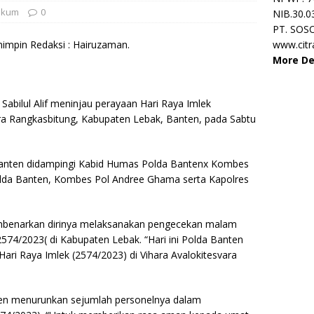
ukum
0
NIB.30.0
PT. SOS
impin Redaksi : Hairuzaman.
www.cit
More De
Sabilul Alif meninjau perayaan Hari Raya Imlek
ara Rangkasbitung, Kabupaten Lebak, Banten, pada Sabtu
 Banten didampingi Kabid Humas Polda Bantenx Kombes
Polda Banten, Kombes Pol Andree Ghama serta Kapolres
membenarkan dirinya melaksanakan pengecekan malam
2574/2023( di Kabupaten Lebak. “Hari ini Polda Banten
ri Raya Imlek (2574/2023) di Vihara Avalokitesvara
en menurunkan sejumlah personelnya dalam