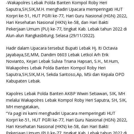
-Wakapolres Lebak Polda Banten Kompol Roby Heri
Saputra,SH,SIK,M.H. menghadiri Upacara memperingati HUT
Korpri ke-51, HUT PGRI ke-77, Hari Guru Nasional (HGN) 2022,
Hari Kesehatan Nasional (HKN) ke-58, dan Hari Bakti
Pekerjaan Umum (PU) ke-77, tingkat Kab. Lebak tahun 2022 di
Alun-alun Rangkasbitung. Selasa (29/11/2022).
Hadir dalam Upacara tersebut Bupati Lebak Hj. Iti Octavia
Jayabaya,SE,MM, Dandim 0603 Lebak Letkol Arh Erik
Novianto, Kejari Lebak Sulvia Triana Hapsari, S.H., M.Hum,
Wakapolres Lebak Polda Banten Kompol Roby Heri
Saputra,SH,SIK,M.H, Sekda Santoso,Ap, MSi dan Kepala OPD
Kabupaten Lebak.
Kapolres Lebak Polda Banten AKBP Wiwin Setiawan, SIK, MH
melalui Wakapolres Lebak Kompol Roby Heri Saputra, SH, SIK,
MH mengatakan,
“Ya pagi ini kami menghadiri Upacara memperingati HUT
Korpri ke-51, HUT PGRI ke-77, Hari Guru Nasional (HGN) 2022,
Hari Kesehatan Nasional (HKN) ke-58, dan Hari Bakti
Pekerjaan Umum (PU) ke-77, tingkat Kab. Lebak tahun 2022 di