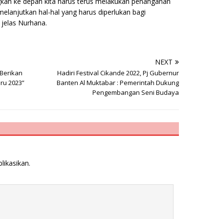
angkah ke depan kita harus terus melakukan penanganan
lanjutkan hal-hal yang harus diperlukan bagi
 jelas Nurhana.
NEXT
 Berikan
Hadiri Festival Cikande 2022, Pj Gubernur
ru 2023”
Banten Al Muktabar : Pemerintah Dukung
Pengembangan Seni Budaya
likasikan.