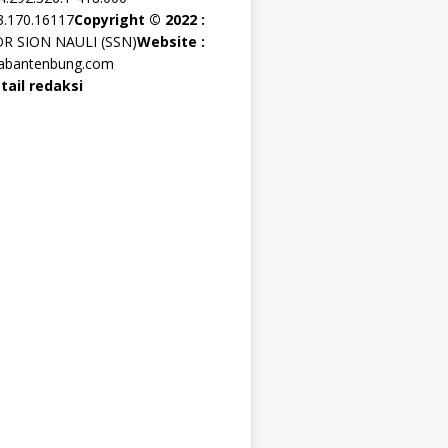
3.170.16117
Copyright © 2022 :
OR SION NAULI (SSN)
Website :
rabantenbung.com
tail redaksi