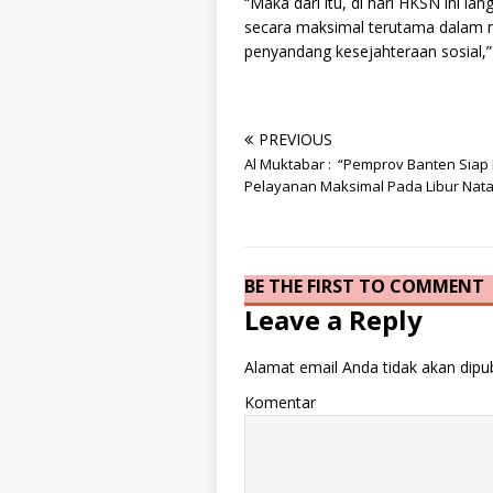
“Maka dari itu, di hari HKSN ini l
secara maksimal terutama dalam me
penyandang kesejahteraan sosial,”
PREVIOUS
Al Muktabar : “Pemprov Banten Siap
Pelayanan Maksimal Pada Libur Nata
BE THE FIRST TO COMMENT
Leave a Reply
Alamat email Anda tidak akan dipub
Komentar