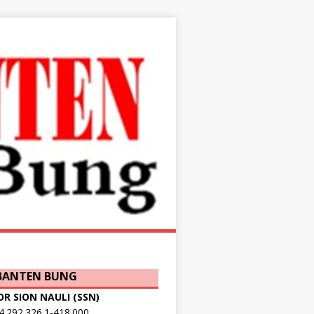
 BANTEN BUNG
OR SION NAULI (SSN)
.292.326.1-418.000