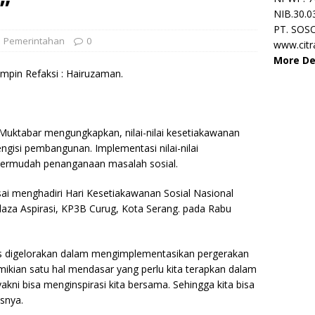
”
NIB.30.0
PT. SOS
Pemerintahan
0
www.cit
More De
pin Refaksi : Hairuzaman.
 Muktabar mengungkapkan, nilai-nilai kesetiakawanan
gisi pembangunan. Implementasi nilai-nilai
ermudah penanganaan masalah sosial.
ai menghadiri Hari Kesetiakawanan Sosial Nasional
Plaza Aspirasi, KP3B Curug, Kota Serang. pada Rabu
arus digelorakan dalam mengimplementasikan pergerakan
ian satu hal mendasar yang perlu kita terapkan dalam
kni bisa menginspirasi kita bersama. Sehingga kita bisa
snya.