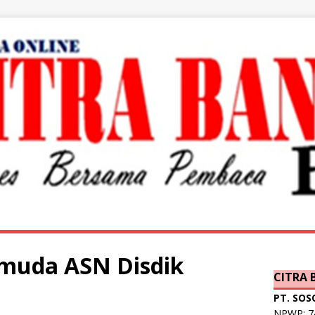
 muda ASN Disdik
CITRA
PT. SOS
NPWP: 74