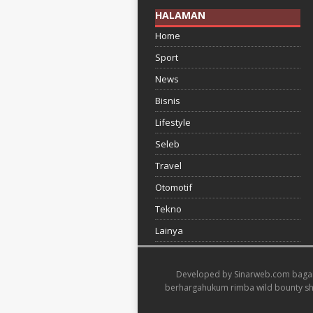
HALAMAN
Home
Sport
News
Bisnis
Lifestyle
Seleb
Travel
Otomotif
Tekno
Lainya
Developed by
Sinarweb.com
baga
berharga
hukum rimba wild bounty 