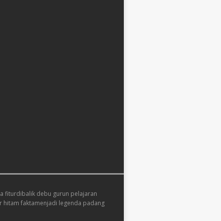
 fitur
dibalik debu gurun pelajaran
 hitam fakta
menjadi legenda padang