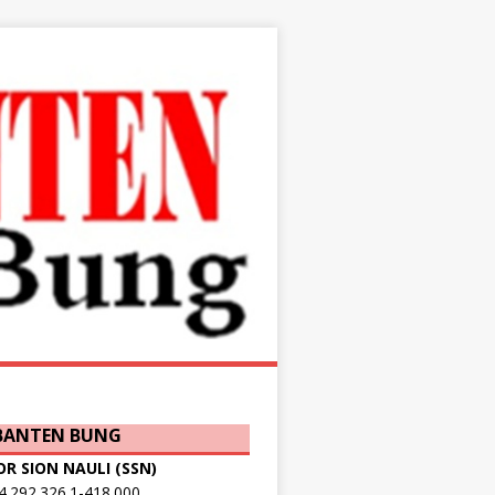
 BANTEN BUNG
OR SION NAULI (SSN)
.292.326.1-418.000