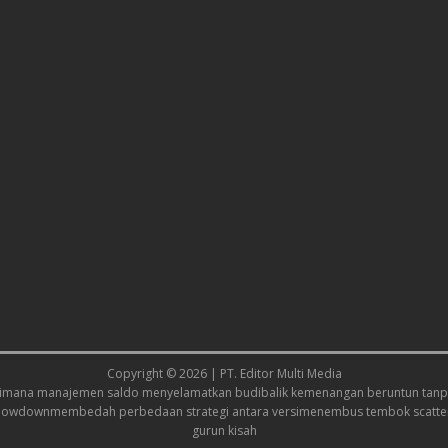
Copyright © 2026 | PT. Editor Multi Media
imana manajemen saldo menyelamatkan budi
balik kemenangan beruntun tanpa
showdown
membedah perbedaan strategi antara versi
menembus tembok scatter
gurun kisah