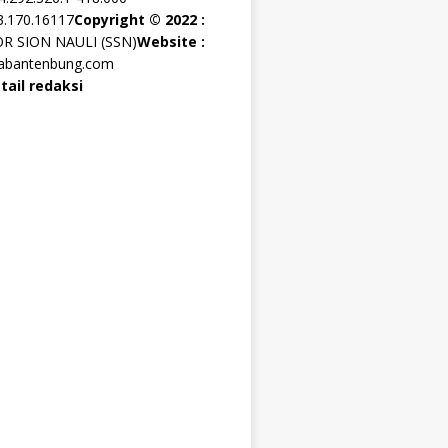
3.170.16117
Copyright © 2022 :
OR SION NAULI (SSN)
Website :
rabantenbung.com
tail redaksi